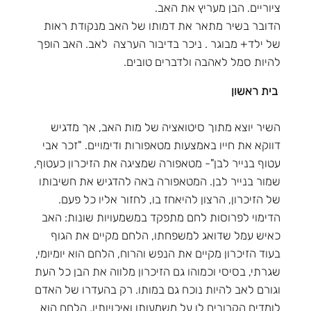
ציוריים. הבן מעריץ את האב.
הדובר בשיר מתאר את דמותו של האב מנקודת ראות
של ילד+ מבוגר . ניכר בדיבור הערצה לאב. האב הופך
להיות סמל לאהבה ולדברים טובים.
בית ראשון
השיר יוצא מתוך סיטואציה של מות האב, אך מדגיש
דווקא את חייו באמצעות מטאפורות ודימויים. "זכר אבי
עטוף בנייר לבן"- מטאפורה שמציגה את הזיכרון כעטוף,
שמור בנייר לבן. המטאפורה באה להדגיש את חשיבותו
של הזיכרון, הרצון להיאחז בו, לחזור אליו כל פעם.
הדימוי לפרוסות לחם מתפקד במשמעויות שונות: האב
כאיש עמל שדואג למשפחתו, הלחם מקיים את הגוף
בעוד הזיכרון מקיים את הנפש והרוח, הלחם הוא יומיומי,
שגרתי, בסיסי וכמוהו גם הזיכרון מלווה את הבן כל העת
וגורם לאב להיות נוכח גם במותו. רק בהעדרו של האדם
לומדים הקרובים לו על משמעותו ואיכויותיו. הלחם הוא