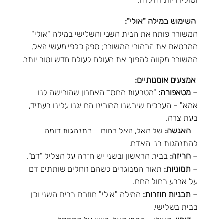
השימוש במילה "אולי":
המשורר פותח את הבית השני והשלישי במילה "אולי"
המבטאת את הרהורי המשורר; ספק כלפי מעשי האל,
המשורר מקווה להפוך את העולם לעולם חדש וטוב יותר.
אמצעים אומנותיים:
–
מטאפורה:
"מטבעות החסד האחרון שהורישה לנו
אמא" – הערכים שירשנו מהורינו הם יגנו עלינו בעתיד,
בעת צרה.
–
האנשה:
של האל, האל רחום – התנהגות דומה
להתנהגות בני האדם.
–
חריזה:
בבית הראשון ובשני יש חזרה על הצליל "דם".
–
תמוניות:
תאור המבוגרים כשהם זוחלים שותתים דם
על ארבע בחול החם.
–
תבניות חוזרות:
המילה "אולי" חוזרת בבית השני וכן
בבית בשלישי.