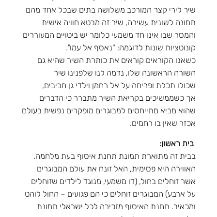
שיר לירי קצר המורכב משלושה בתים שבכל אחד מהם
תמונה לשונית עשירה, שיר זה מבטא חוויה אישית
והמסר שבו אינו חד משמעי כלומר יש ביטויים המעוררים
קונוטציות שונות לדוגמה: "נאסף אל עמו".
כשאנו הקוראים קוראים את כותרת השיר שהיא גם
השורה הראשונה שלו, נדמה לנו שלפנינו שיר
שכולו תכלת ופריחה על אל רחמן וילדי גן חביבים,
אך כשממשיכים בקריאת השיר מתברר כי הדברים
שהוא מביא מתייחסים למבוגרים מופקרים נפשית בעולם
אכזר שאין בו רחמים.
בית ראשון:
בבית זה מתוארת תמונת תחנת איסוף בעת מלחמה.
האווירה היא פסימית, האל זונח את עולם המבוגרים
אשר זוחלים בחול, (דו משמעי, מנוגד לילדים שזוחלים
על ארבע) המבוגרים זוחלים כי הם פגועים – החול לוהט
ומכאיב. תחנת האיסוף מזכירה לכל ישראלי תמונת