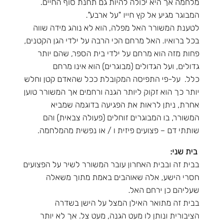
מלחמה אך היא יכולה להיות גם תחנת סוף החיים.
המבוגר מגיע אל קץ חייו "על ארבע".
לטענת המשורר האל מפלה, הוא לא נוהג מידה שווה
בכל ברואיו. האל מרחם הכי הרבה על ילדי הגן הקטנים,
פחות מזה הוא מרחם על ילדי בית הספר, שהם יותר
גדולים, ועל הגדולים (מבוגרים) הוא אינו מרחם
כלל. על-פי התפיסה המקובלת ככל שהאדם קטן וחלש
יותר כך הוא זקוק ליותר הגנה ורחמים אך המשורר טוען
אחרת, ניתן לראות את הפגיעה בדוגמה שמביא
המשורר, בו המבוגרים זוחלים (פעולה צבאית) והם
שותתי דם – פצועים פיזית ו / או נפשית מהמלחמה.
בית שני:
בבית זה ובבית האחרון עובר המשורר לשיר על הפצועים
חסרי הישע, אלה שאוהבים באמת מתוך משאלה
שעליהם כן ירחם האל.
בבית זה מתואר האילן המצל על הישן בשדרה
הציבורית ונותן לו מעט הגנה, מעט צל. אך לא יותר