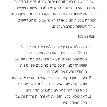
יושב בירושלים בארמון הנציב ומשם מנהל את מדיניות
המנדט. הוא היה יהודי. בזמן מלה"ע הראשונה שימש
כשר הפנים של בריטניה והיה מקורב לציונות וסייע למתן
הצהרת בלפור. יום בואו לארץ נחשב כיום חג ליישוב
ועורר חששות בקרב הערבים.
אופי נציבותו
ניסה לתמרן בין יהודים לערבים (היה ליברל
במפלגה+ בדעות). הוא ראה עצמו כנציג
הממשלה הבריטית בא"י ולכן נקט במדיניות של
שוויון הזדמנויות כלומר ניסה פעם לפייס את
היהודים ופעם את הערבים.
פעל למען הקמת הבית הלאומי היהודי בארץ ואמר
שזה יעשה צעד אחר צעד, כלומר לא במהפכה
אלא בהדרגה בהתאם לתנאים המדיניים.
דאג שלא יפגעו הזכויות האזרחיות והדתיות של
כלל האוכלוסייה.