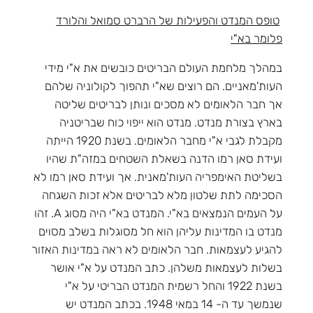
טופס המנדט והפעילות של הרברט סמואל והלורד
פלומר בא"י
במהלך מלחמת העולם הבריטים כובשים את א"י מידי
העות'מאניים. הם רוצים שא"י תהפוך לקולוניה שלהם
אך חבר הלאומים לא מסכים ונותן לבריטים שליטה
בארץ בצורת מנדט. מנדט הוא ייפוי כוח שבריטניה
מקבלת לגבי א"י מחבר הלאומים. בשנת 1920 הייתה
ועידת סאן רמו הדנה בשאלת השטחים במזה"ת שהיו
בשליטת האימפריה העות'מאנית. אך ועידת סאן רמו לא
הסכימה לתת שלטון מלא לבריטים אלא זכות השגחה
על העמים הנמצאים בא"י. המנדט בא"י היה מסוג A. זהו
מנדט בו המדינות עליהן הוא חל מסוגלות בשלב מסוים
להגיע לעצמאות. חבר הלאומים לא ראה במדינות האזור
בשלות לעצמאות משלהן. כתב המנדט על א"י אושר
בשנת 1922 והחל רשמית המנדט הבריטי על א"י
שנמשך עד ה- 14 במאי 1948. בכתב המנדט יש