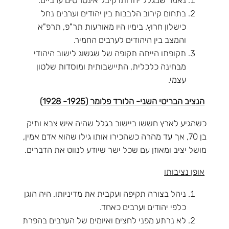
בתחום קירוב הלבבות בין יהודים וערבים נחל
כישלון חרוץ. בימיו היו מאורעות תר"פ, תרפ"א
והמצב בין היהודים לערבים החמיר.
תקופתו הייתה תקופה של שגשוג לישוב היהודי
מבחינה כלכלית, התיישבותית ומוסדות שלטון
עצמי.
הנציב הבריטי השני- הלורד פלומר (1925- 1928)
כשהגיע לארץ חששו ביישוב בגלל שהיה איש צבא ותיק
בן 70, אך עד מהרה כשהכירו אותו גילו שהוא אדם אמין,
מושל יציב ומאוזן עם שכל ישר שיודע לנווט את הדברים.
אופן נציבותו
ניהל בצורה תקיפה ועקבית את מדיניותו. היה הוגן
כלפי יהודים וערבים כאחד.
לא נרתע מפני לחצים ואיומים של הערבים בהפרת