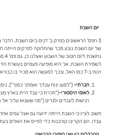
יום השבת
3 הפס' הראשונים בפרק ב' דנים ביום השבת, הדבר 
נחשב
וינוח ב-7 כמו האל, ובכך למעשה הוא מכיר בו כבורא עולם. בספר דברים יש שני נימוקים לשמירת השבת:
חברתי-
("למען ינוח עבדך ואמתך כמוך"). נימ
לאומי היסטורי-
("וזכרת כי עבד היית בארץ מצ
רגישות לעבדים ולגרים ("מה ששנוא עליך אל 
חשוב לציין כי השבת הייתה ידועה גם אצל עמים אח
עבדו. הם הקריבו קורבנות כדי לפייס את האלים בעוד
ההבדלים בין שני סיפורי הבריאה: