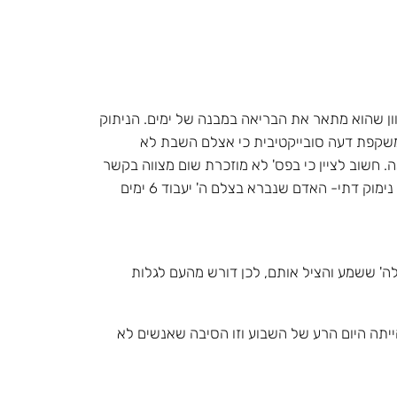
יוון שהוא מתאר את הבריאה במבנה של ימים. הניתוק
שנעשתה ע"י הארכיבישוף האנגלי, היא משקפת דעה סובייקטיבית כי אצלם השבת לא
של כל סיפור הבריאה. חשוב לציין כי בפס' לא מוזכרת שום מצווה בקשר
לשמירת השבת, אך היא מופיעה פעמיים בעשרת הדיברות (שמות כ', דברים ה'). הנימוקים שונים בשני הספרים: בשמות הוא נימוק דתי- האדם שנברא בצלם ה' יעבוד 6 ימים
לה' ששמע והציל אותם, לכן דורש מהעם לגלות
ייתה היום הרע של השבוע וזו הסיבה שאנשים לא