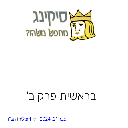
לדלג
לתוכן
בראשית פרק ב'
פבר 21, 2024
—
Staff
in
תנ"ך
by