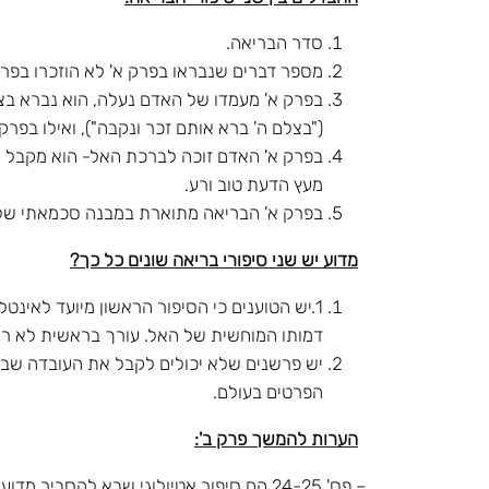
סדר הבריאה.
מספר דברים שנבראו בפרק א' לא הוזכרו בפרק ב
בפרק א' מעמדו של האדם נעלה, הוא נברא בצלם
("בצלם ה' ברא אותם זכר ונקבה"), ואילו בפר
בפרק א' האדם זוכה לברכת האל- הוא מקבל את 
מעץ הדעת טוב ורע.
בפרק א' הבריאה מתוארת במבנה סכמאתי של ימ
מדוע יש שני סיפורי בריאה שונים כל כך?
1.יש הטוענים כי הסיפור הראשון מיועד לאינט
דמותו המוחשית של האל. עורך בראשית לא רצה 
יש פרשנים שלא יכולים לקבל את העובדה שבתנ"
הפרטים בעולם.
הערות להמשך פרק ב':
– פס' 24-25 הם סיפור אטיולוגי שבא לה