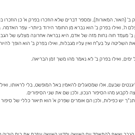
' (האור, המאורות), ומספר דברים שלא הוזכרו בפרק א' כן הוזכרו בפר
 ה', ואילו בפרק ב' הוא נברא מן החומר הירוד ביותר- עפר האדמה. 
ק ב' מעמד חוה נחות מזה של אדם, היא נבראה אחרונה מצלעו של הגבר
השליטה על בע"ח ואין עליו מגבלות, ואילו בפרק ב' הוא הופך להיות 
ים, ואילו בפרק ב' לא נאמר מהו משך זמן הבריאה.
ליגנטים שבעם, אלו שמסוגלים להאמין באל המופשט, בלי לראותו, ואיל
לקבוע מהו הסיפור הנכון, ולכן שם את שני הסיפורים.
ך יש כפילות, ולכן הם אומרים שפרק א' הוא תיאור כללי של סיפור ה
סביר מדוע הגבר שואף להתאחד עם האישה ומדוע האישה עוזבת את בית הור