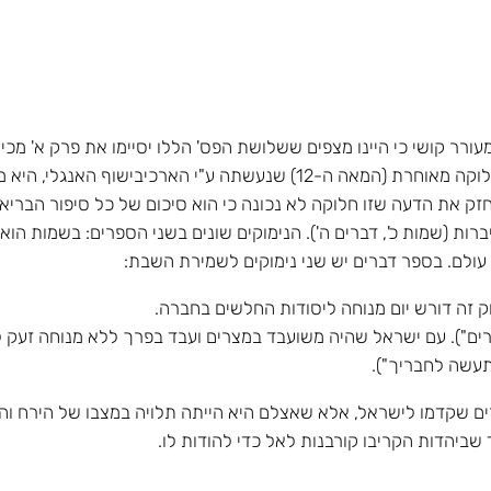
מעורר קושי כי היינו מצפים ששלושת הפס' הללו יסיימו את פרק א' מכ
של יום השבת נובע מכך שהחלוקה לפרקים הייתה חלוקה מאוחרת (המאה ה-12) 
ת ליום הטוב של השבוע ואצלנו כן. גם פס' 4 מחזק את הדעה שזו חלוקה לא נכונה כי הוא סיכום 
וק זה דורש יום מנוחה ליסודות החלשים בחברה.
רים"). עם ישראל שהיה משועבד במצרים ועבד בפרך ללא מנוחה זעק 
תעשה לחבריך").
רים שקדמו לישראל, אלא שאצלם היא הייתה תלויה במצבו של הירח וה
 שביהדות הקריבו קורבנות לאל כדי להודות לו.