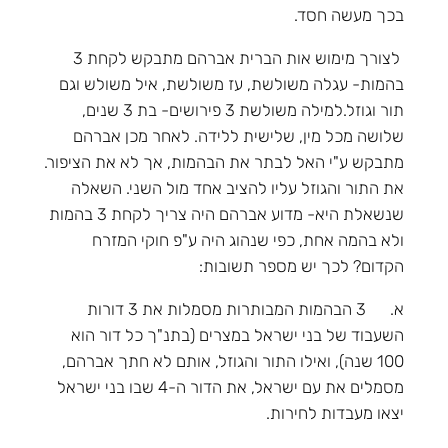
בכך מעשה חסד.
לצורך מימוש אות הברית אברהם מתבקש לקחת 3
בהמות- עגלה משולשת, עז משולשת, איל משולש וגם
תור וגוזל.למילה משולשת 3 פירושים- בת 3 שנים,
שלושה מכל מין, שלישית ללידה. לאחר מכן אברהם
מתבקש ע"י האל לבתר את הבהמות, אך לא את הציפור.
את התור והגוזל עליו להציב אחד מול השני. השאלה
שנשאלת היא- מדוע אברהם היה צריך לקחת 3 בהמות
ולא בהמה אחת, כפי שנהוג היה ע"פ חוקי המזרח
הקדום? לכך יש מספר תשובות:
א. 3 הבהמות המבותרות מסמלות את 3 דורות
השעבוד של בני ישראל במצרים (בתנ"ך כל דור הוא
100 שנה), ואילו התור והגוזל, אותם לא חתך אברהם,
מסמלים את עם ישראל, את הדור ה-4 שבו בני ישראל
יצאו מעבדות לחירות.