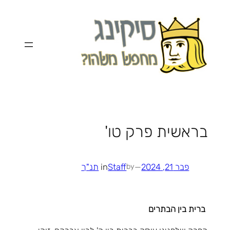
לדלג
לתוכן
בראשית פרק טו'
פבר 21, 2024
—
Staff
in
תנ"ך
by
ברית בין הבתרים