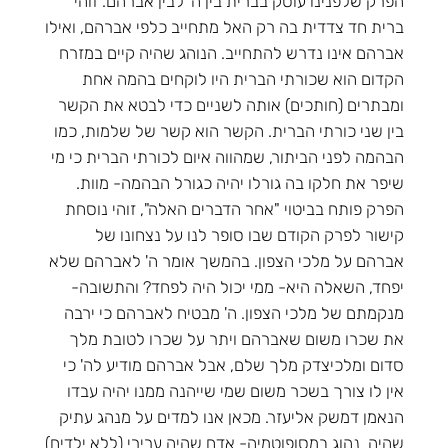
הפרק שלפנינו עוסק בברית בין ה' לבין אברהם. זוהי
ברית חד צדדית בה רק האל מתחייב כלפי אברהם, ואילו
אברהם אינו נדרש להתחייב. הנוהג שהיה קיים במזרח
הקדום הוא שכורתי הברית היו לוקחים בהמה אחת
ומבתרים (חותכים) אותה לשניים כדי לבטא את הקשר
בין שני כורתי הברית. הקשר הוא קשר של שלמות, כמו
הבהמה לפני הביתור, שמהווה איום לכורתי הברית כי מי
שיפר את חלקו בה גורלו יהיה כגורל הבהמה- מוות.
הפרק פותח בביטוי "אחר הדברים האלה", זוהי נוסחת
קישור לפרק הקודם שבו סופר לנו על נצחונו של
אברהם על מלכי הצפון. בהמשך אומר ה' לאברהם שלא
יפחד, השאלה היא- ממי יכול היה לפחד? והתשובה-
מנקמתם של מלכי הצפון. ה' מבטיח לאברהם כי ירבה
את שכרו משום שאברהם ויתר על שכרו לטובת מלך
סדום ומלכיצדק מלך שלם, אבל אברהם מודיע לה' כי
אין לו צורך בשכר משום שמי שייהנה ממנו יהיה עבדו
הנאמן דמשק אליעזר. מכאן אנו למדים על מנהג עתיק
שהיה נהוג במסופוטמיה- אדם שהיה ערירי (ללא ילדים)