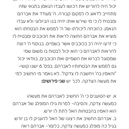
יכול היה להוריש את רכושו לעבדו הנאמן בתנאי שזה
מתחייב לדאוג לו למקום קבורה. ה' מעודד את אברהם
ומבטיח לו כי מי שירש אותו יהיה בנו הביולוגי ולא עבדו
הנאמן. כהוכחה ליכולתו של ה' לממש את הבטחתו הוא
מוציא את אברהם החוצה לראות את הכוכבים ומבטיח לו
כי זרעו יהיה רב ככוכבים אשר בשמיים. בנוסף ה' רוצה
להראות לאברהם כי הוא יכול לבטוח בו משום שמי
שמסוגל לברוא את השמיים ואת הכוכבים, בוודאי יכול
גם לממש את הבטחותיו לאברהם. בפס' 6 ישנו קושי-
"והאמין בה' ויחשבה לו צדקה", לא נאמר מי החשיב למי
את מעשה הצדקה. לכך יש
שני פירושים:
א. יש הטוענים כי ה' החשיב לאברהם את מעשהו
כמעשה צדקה, והסיבה- למרות גילו המופלג של אברהם
הוא האמין בהבטחות האל לתת לו יורש.
ב. אברהם החשיב את רצונו של האל להעניק לו בן יורש
בגיל כה מופלג כמעשה צדקה, כלומר- אברהם ראה