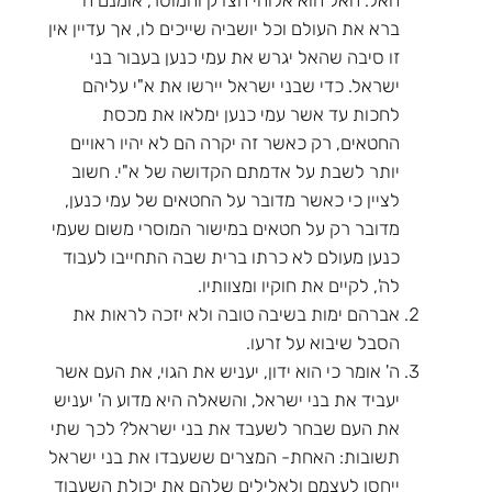
האל. האל הוא אלוהי הצדק והמוסר, אומנם ה'
ברא את העולם וכל יושביה שייכים לו, אך עדיין אין
זו סיבה שהאל יגרש את עמי כנען בעבור בני
ישראל. כדי שבני ישראל יירשו את א"י עליהם
לחכות עד אשר עמי כנען ימלאו את מכסת
החטאים, רק כאשר זה יקרה הם לא יהיו ראויים
יותר לשבת על אדמתם הקדושה של א"י. חשוב
לציין כי כאשר מדובר על החטאים של עמי כנען,
מדובר רק על חטאים במישור המוסרי משום שעמי
כנען מעולם לא כרתו ברית שבה התחייבו לעבוד
לה', לקיים את חוקיו ומצוותיו.
אברהם ימות בשיבה טובה ולא יזכה לראות את
הסבל שיבוא על זרעו.
ה' אומר כי הוא ידון, יעניש את הגוי, את העם אשר
יעביד את בני ישראל, והשאלה היא מדוע ה' יעניש
את העם שבחר לשעבד את בני ישראל? לכך שתי
תשובות: האחת- המצרים ששעבדו את בני ישראל
ייחסו לעצמם ולאלילים שלהם את יכולת השעבוד