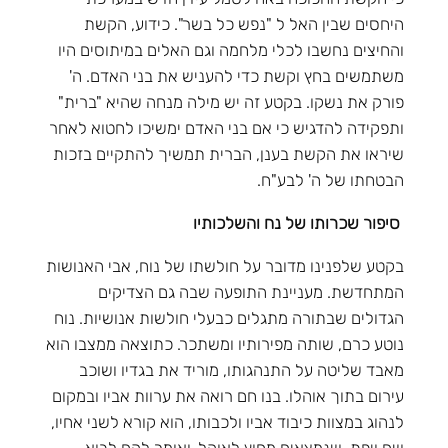
היחסים שבין האל ל "נפש כל בשר". כידוע, הקשת
והחיצים נחשבו לכלי מלחמה וגם האלים במיתוסים היו
משתמשים בחץ וקשת כדי להעניש את בני האדם. ה'
פורק את נשקו. בקטע זה יש מילה מנחה שהיא "ברית"
ותפקידה להדגיש כי אם בני האדם ימשיכו לחטוא לאחר
שיראו את הקשת בענן, הברית תמשיך להתקיים בזכות
הבטחתו של ה' לבע"ח.
סיפור שכרותו של נח והשלכותיו
בקטע שלפנינו מדובר על חולשתו של נוח, אבי האנושות
המתחדשת. מעניינת התופעה שבה גם הצדיקים
הגדולים שבתורה מתגלים כבעלי חולשות אנושיות. נוח
נוטע כרם, שותה מפירותיו ומשתכר. כתוצאה ממצבו הוא
מאבד שליטה על התנהגותו, מוריד את בגדיו ושוכב
עירום בתוך אוהלו. בנו חם רואה את ערוות אביו ובמקום
לנהוג במצוות כיבוד אביו ולכבותו, הוא קורא לשני אחיו,