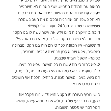
שם ויפת, שנמצאים מחוץ לאוהל, ואומר להם לבוא
לראות את המחזה המביש. שני האחים לא משתפים
פעולה עם חם ונוהגים במצוות כיבוד אב. הם נכנסים
לאוהל כשפניהם אחורנית ומכסים את האב בשמלה
ששימשה כשמיכה. פס' 24 מעורר
שני קשיים:
1. כתוב "וייקץ נוח מיינו וידע את אשר עשה לו בנו הקטן",
והרי חם לא היה בנו הקטן של נוח, אלא בנו האמצעי?
והתשובה- אין הכוונה לכך כי חם היה בנו הקטן מבחינה
ביולוגית, אלא שהוא קטן מבחינה ערכית ומוסרית,
כלומר- השפל והבזוי שבבניו.
2. לא כתוב כי חם עשה בו כל מעשה, אלא רק ראה.
חז"ל טוענים כי הגרסה הזו היא מעודנת יותר, לדעתם,
חם ביצע באביו מעשה מגונה. מרחיקי הלכת אף חושבים
כי חם סרס את אביו.
קושי נוסף העולה מן הקטע הוא מדוע נוח מקלל את
כנען, בנו הרביעי של חם, ולא את החוטא עצמו, שהוא
חם? לכך יש מספר תשובות: