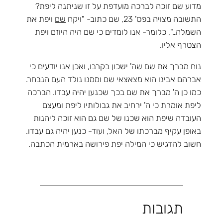
מדוע שם זוכה לברכה מועדפת על זו שניתנה ליפת?
התשובה מצויה בפס' 23, שם כתוב- "ויקח
שם
ויפת את
השמלה…", כלומר- אנו לומדים כי שם היה היוזם ויפת
הצטרף אליו.
נוח מברך את שם שה' ישכון בקרבו, ואכן אנו יודעים כי
אברהם אבינו הוא מצאצאי שם וממנו נולד העם הנבחר.
כמו כן ה' מברך את שם בכך שכנען יהיה עבדו. הברכה
ליפת אומרת כי ה' ירחיב את גבולותיו ליפת ומעצם
העובדה שיפת הוא שכנו של שם גם הוא זוכה ליהנות
באופן עקיף מברכתו של האל, ועוד- כנען יהיה גם עבדו.
חשוב להדגיש כי המילה יפת פירושה בארמית הכתבה.
תגובות