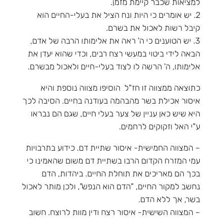
למציאות שכבר קיימת מזמן.
2. יש אומרים כי היות ונח הציל את בעלי-החיים הוא
קיבל רשות לאכול את בשרם.
3. יש הטוענים כי ה' ראה את אלימותו הרבה של אדם,
הבאה לידי ביטוי במעשי רצח רבים, וכדי שהוא יעדן את
אלימותו, ה' הרשה לו לצוד בעלי-חיים ולאכול מבשרם.
כתוצאה ממצווה זו חז"ל הוסיפו מצווה נוספת והיא
איסור אכילת בשר מהבהמה בעודנה בחיים. הסיבה לכך
היא שיש כאן עניין של צער בעלי חיים, שגם הם נבראו
ע"י האל וזקוקים לרחמים.
– המצווה החמישית- איסור שתיית דם. כידוע בתרבויות
עמי המזרח הקדום הרבו בשתיית דם משום שהאמינו כי
בכך הם מאריכים את תוחלת החיים. ביהדות, הדם
נחשב למקור החיים, "הדם הוא הנפש", ולכן מותר לאכול
בשר, אך ללא הדם.
– המצווה השישית- איסור רצח ודין מוות לרוצח. חשוב