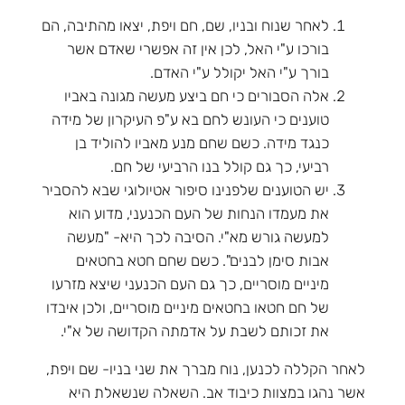
לאחר שנוח ובניו, שם, חם ויפת, יצאו מהתיבה, הם
בורכו ע"י האל, לכן אין זה אפשרי שאדם אשר
בורך ע"י האל יקולל ע"י האדם.
אלה הסבורים כי חם ביצע מעשה מגונה באביו
טוענים כי העונש לחם בא ע"פ העיקרון של מידה
כנגד מידה. כשם שחם מנע מאביו להוליד בן
רביעי, כך גם קולל בנו הרביעי של חם.
יש הטוענים שלפנינו סיפור אטיולוגי שבא להסביר
את מעמדו הנחות של העם הכנעני, מדוע הוא
למעשה גורש מא"י. הסיבה לכך היא- "מעשה
אבות סימן לבנים". כשם שחם חטא בחטאים
מיניים מוסריים, כך גם העם הכנעני שיצא מזרעו
של חם חטאו בחטאים מיניים מוסריים, ולכן איבדו
את זכותם לשבת על אדמתה הקדושה של א"י.
לאחר הקללה לכנען, נוח מברך את שני בניו- שם ויפת,
אשר נהגו במצוות כיבוד אב. השאלה שנשאלת היא