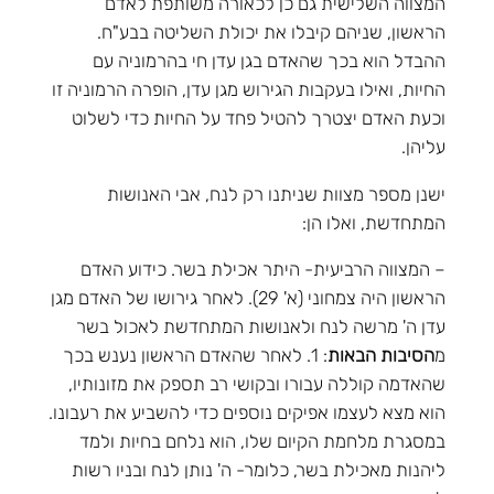
המצווה השלישית גם כן לכאורה משותפת לאדם
הראשון, שניהם קיבלו את יכולת השליטה בבע"ח.
ההבדל הוא בכך שהאדם בגן עדן חי בהרמוניה עם
החיות, ואילו בעקבות הגירוש מגן עדן, הופרה הרמוניה זו
וכעת האדם יצטרך להטיל פחד על החיות כדי לשלוט
עליהן.
ישנן מספר מצוות שניתנו רק לנח, אבי האנושות
המתחדשת, ואלו הן:
– המצווה הרביעית- היתר אכילת בשר. כידוע האדם
הראשון היה צמחוני (א' 29). לאחר גירושו של האדם מגן
עדן ה' מרשה לנח ולאנושות המתחדשת לאכול בשר
מ
הסיבות הבאות
: 1. לאחר שהאדם הראשון נענש בכך
שהאדמה קוללה עבורו ובקושי רב תספק את מזונותיו,
הוא מצא לעצמו אפיקים נוספים כדי להשביע את רעבונו.
במסגרת מלחמת הקיום שלו, הוא נלחם בחיות ולמד
ליהנות מאכילת בשר, כלומר- ה' נותן לנח ובניו רשות