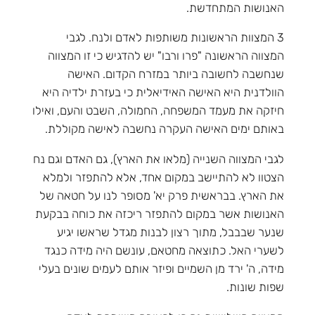
האנושות המתחדשת.
3 המצוות הראשונות משותפות לאדם ולנח. לגבי
המצווה הראשונה "פרו ורבו" יש להדגיש כי זו המצווה
שנחשבה לחשובה ביותר במזרח הקדום. האישה
הוולדנית היא האישה האידיאלית כי בעזרת ילדיה היא
חיזקה את מעמד המשפחה, החמולה, השבט והעם, ואילו
באותם ימים האישה העקרה נחשבה לאישה מקוללת.
לגבי המצווה השנייה (מלאו את הארץ), גם האדם וגם נח
הצטוו לא להתיישב במקום אחד, אלא להתפזר ולמלא
את הארץ. בבראשית פרק יא' מסופר לנו על חטאה של
האנושות אשר במקום להתפזר ריכזה את כוחה בבקעת
שנער שבבבל, מתוך רצון לבנות מגדל שראשו יגיע
לשערי האל. כתוצאה מחטאם, עונשם היה מידה כנגד
מידה, ה' ירד מן השמיים ופיזר אותם לעמים שונים בעלי
שפות שונות.