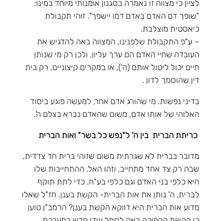
לציין כי מצווה זו נאמרה בסגנון אומנותי מיוחד במינו:
"שופך דם האדם באדם דמו יישפך". זוהי תקבולת
כיאסטית מוצלבת.
– ע"פ התקבולת שלפנינו, המצווה באה להדגיש את
העובדה שחיי האדם הם ערך עליון, ולכן רק מי שנותן
חיים יכול ליטול אותם (ה'), או במקרים קיצוניים, רק בית
דין שהוסמך לדון .
בדיני נפשות. מי שהורג אדם אחר, למעשה פוגע ביסוד
האלוהי של אותו אדם, משום שהאדם נברא בצלם ה'.
כריתת הברית בין ה' ל"נפש כל בשר" ואות הברית
מדובר בברית לא שגרתית משום שזוהי ברית חד צדדית,
שבה רק צד אחד מתחייב, וזהו האל. ההתחייבות שלו
היא כלפי בני האדם וגם כלפי בע"ח. כדי לתת תוקף
לברית, ה' נותן את אות הברית- הקשת בענן. חז"ל שאלו
מדוע אות הברית היא דווקא הקשת בענן? הרמב"ן טוען
כי הקשת ההפוכה באה לסמל עידן חדש במערכת