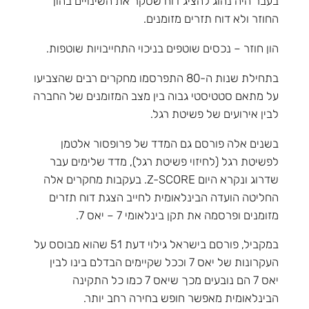
בעבר היה נהוג להציג דוח שסקר את השינויים בהון
החוזר ולא דוח תזרים מזומנים.
הון חוזר – נכסים שוטפים בניכוי התחייבויות שוטפות.
בתחילת שנות ה-80 התפרסמו מחקרים רבים שהצביעו
על מתאם סטטיסטי גבוה בין מצב המזומנים של החברה
לבין אירועים של פשיטת רגל.
בשנים אלה פורסם גם המדד של פרופסור אלטמן
לפשיטת רגל (לחיזוי פשיטת רגל), מדד שלימים עבר
שדרוג ונקרא היום Z-SCORE. בעקבות מחקרים אלה
החליטה הועדה הבינלאומית לחייב הצגת דוח תזרים
מזומנים ופרסמה את תקן בינלאומי 7 – יאס 7.
במקביל, פורסם בישראל גילוי דעת 51 שהוא מבוסס על
העקרונות של יאס 7 וככל שקיימים הבדלם בינו לבין
יאס 7 הם נובעים מכך שיאס 7 כמו כל התקינה
הבינלאומית מאפשר חופש בחירה רחב יותר.