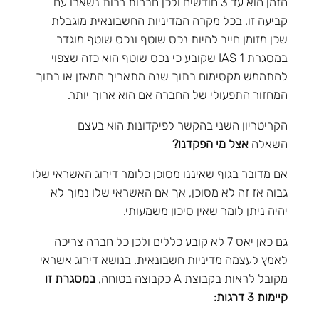
הזמן הוא עד 3 חודשים ולכן חברות רבות נשארו עם
קביעה זו. בכל מקרה המדיניות החשבונאית מוגבלת
שכן מזומן חייב להיות נכס שוטף ונכס שוטף מוגדר
במסגרת IAS 1 שקובע כי נכס שוטף הוא כזה שצפוי
להתממש מקסימום בתוך שנה מתאריך המאזן או בתוך
המחזור התפעולי של החברה אם הוא ארוך יותר.
הקריטריון השני בהקשר לפיקדונות הוא בעצם
השאלה
אצל מי הפקדנו?
אם מדובר בגוף שאיננו מסוכן כלומר דירוג האשראי שלו
גבוה אז זה לא מסוכן, אך אם האשראי שלו נמוך לא
יהיה ניתן לומר שאין סיכון משמעותי.
גם כאן יאס 7 לא קובע כללים ולכן כל חברה צריכה
לאמץ לעצמה מדיניות חשבונאית. בנושא דירוג אשראי
מקובל לראות בקבוצת A כקבוצה בטוחה,
במסגרת זו
קיימות 3 דרגות: