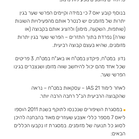
בנוסף קובע יאס 7 כי במידה וקיימים הפרשי שער בגין
יתרות של מזומנים יש לנטרל אותם מהפעילויות השונות
(שותפות, השקעה, מימון) ולהציג אותם בקבוצה (או
שורה) נפרדת בתוך התזרים – הפרשי שער בגין יתרות
מזומנים, שהיא בעצם קבוצה רביעית.
נדון במט"ח, פיקדון במט"ח או באג"ח במט"ח, 3 פריטים
שכל אחד מהם יכול להיחשב שווה מזומן ושנצברים בגינו
הפרשי שער.
לאחר לימוד IAS 21 – עסקאות במט"ח – נראה
שהקבוצה הרביעית הנ"ל רחבה הרבה יותר.
במסגרת השיפורים שנכנסו לתוקף בשנת 2011 הוספו
ליאס 7 מספר כללי אצבע שעוזרים מאוד בהבחנה להיכן
לסווג כל תנועה של מזומנים. במסגרת זו נקבעו הכללים
הבאים: