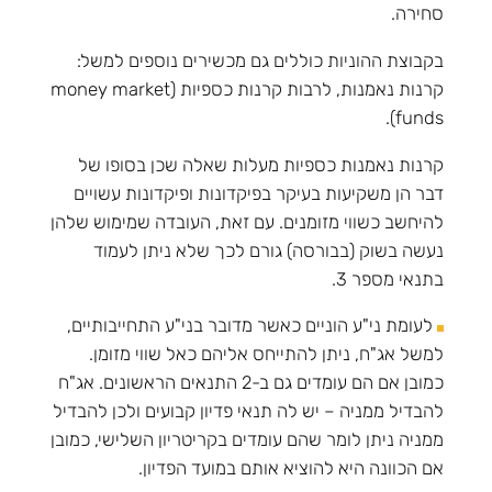
סחירה.
בקבוצת ההוניות כוללים גם מכשירים נוספים למשל:
קרנות נאמנות, לרבות קרנות כספיות (money market
funds).
קרנות נאמנות כספיות מעלות שאלה שכן בסופו של
דבר הן משקיעות בעיקר בפיקדונות ופיקדונות עשויים
להיחשב כשווי מזומנים. עם זאת, העובדה שמימוש שלהן
נעשה בשוק (בבורסה) גורם לכך שלא ניתן לעמוד
בתנאי מספר 3.
לעומת ני"ע הוניים כאשר מדובר בני"ע התחייבותיים,
למשל אג"ח, ניתן להתייחס אליהם כאל שווי מזומן.
כמובן אם הם עומדים גם ב-2 התנאים הראשונים. אג"ח
להבדיל ממניה – יש לה תנאי פדיון קבועים ולכן להבדיל
ממניה ניתן לומר שהם עומדים בקריטריון השלישי, כמובן
אם הכוונה היא להוציא אותם במועד הפדיון.