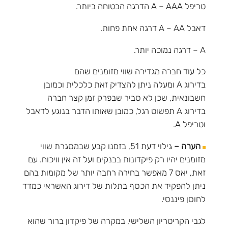
טריפל A – AAA הדרגה הבטוחה ביותר.
דאבל A – AA דרגה אחת פחות.
A – דרגה נמוכה יותר.
כל עוד חברה מגדירה שווי מזומנים שהם
בדירוג A ומעלה ניתן להצדיק זאת כלכלית וכמובן
חשבונאית, שכן לא סביר שבפרק זמן קצר חברה
בדירוג A תפשוט רגל, כמובן שאותו הדבר בנוגע לדאבל
וטריפל A.
הערה –
גילוי דעת 51, בזמנו קבע שבמסגרת שווי
מזומנים יהיו רק פיקדונות בבנקים ועל זה אין וויכוח. עם
זאת, יאס 7 מאפשר בחירה רחבה יותר של מקומות בהם
ניתן להפקיד את הכסף בתלות של דירוג האשראי כמדד
לחוסן פיננסי.
לגבי הקריטריון השלישי, במקרה של פיקדון ברור שהוא