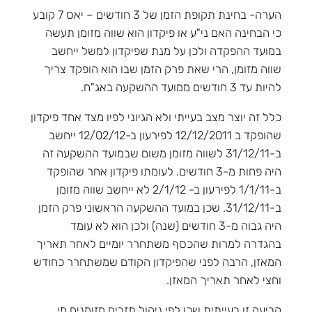
הערה- בחינת תקופת הזמן של 3 חודשים – יאס 7 קובע
כי הבחינה האם ני"ע או פיקדון הוא שווה מזומן תעשה
במועד ההפקדה ולכן על מנת שפיקדון למשל ייחשב
שווה מזומן, הרי שאת פרק הזמן שבו הוא הופקד צריך
להיות עד 3 חודשים ממועד ההשקעה באג"ח.
כלל זה יוצר מצב בעייתי ולא הגיוני לפיו מצד אחד פיקדון
שהופקד ב 12/12/2011 לפירעון ב-12/02/12 ייחשב
ב-31/12/11 לשווה מזומן משום שבמועד ההשקעה זה
היה פחות מ-3 חודשים. לעומתו פיקדון אחר שהופקד
ב-1/1/11 לפירעון ב- 2/1/12 לא ייחשב שווה מזומן
ב-31/12/11. שכן במועד ההשקעה הראשוני פרק הזמן
היה גבוה מ-3 חודשים (שנה) ולכן הוא לא עומד
בהגדרה למרות שהכסף משתחרר יומיים לאחר תאריך
המאזן, הרבה לפני שהפיקדון הקודם שמשתחרר כחודש
וחצי לאחר תאריך המאזן.
קביעה זו בעייתית שכן לפי ניהול תזרים מזומנים מי