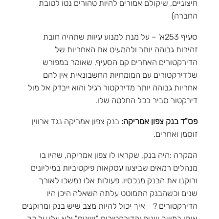
חיצוניים, שיקולם אמורים להיות טהורים נטו לטובת
החברה)
סעיף 253א' – על מנת למנוע עיוות שתהיה חובת
זהירות גבוהה יותר ולהמעיט את האחריות של
הדירקטורים האחרים קם הסעיף, שאומר במפורש
שלדירקטורים עם המומחיות החשבונאית אין להם
אחריות גבוהה יותר מדירקטור רגיל והוא ייבדק אל מול
דירקטור סביר בכל החלטה שלו.
פס"ד בנק צפון אמריקה:
בנק צפון אמריקה נגד ארווין
זוסמן ואחרים.
המקרה :היה בנק, שקראו לו צפון אמריקה, שהיו בו
מנהלים רמאים שביצעו עסקאות פיקטיביות במיליונים
ורוקנו את הבנק מנכסיו. פעולות אלו נמשכו לאורך
שנים וכשהבנק התמוטט עלתה השאלה היכן היו
הדירקטורים ? איך יכול להיות מצב שיש בנק ומרוקנים
אותו במשך שנים והדירקטורים "ישנים" ולא עלו על כך.