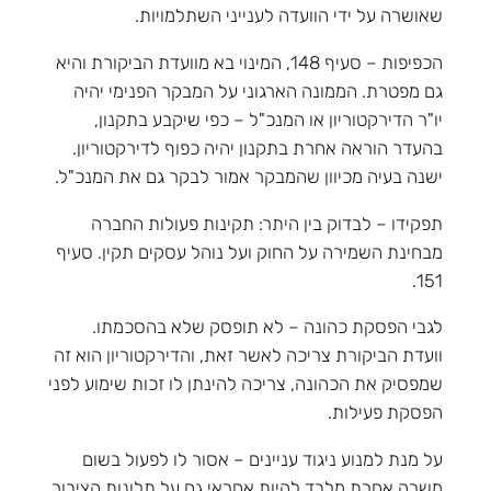
שאושרה על ידי הוועדה לענייני השתלמויות.
הכפיפות – סעיף 148, המינוי בא מוועדת הביקורת והיא
גם מפטרת. הממונה הארגוני על המבקר הפנימי יהיה
יו"ר הדירקטוריון או המנכ"ל – כפי שיקבע בתקנון,
בהעדר הוראה אחרת בתקנון יהיה כפוף לדירקטוריון.
ישנה בעיה מכיוון שהמבקר אמור לבקר גם את המנכ"ל.
תפקידו – לבדוק בין היתר: תקינות פעולות החברה
מבחינת השמירה על החוק ועל נוהל עסקים תקין. סעיף
151.
לגבי הפסקת כהונה – לא תופסק שלא בהסכמתו.
וועדת הביקורת צריכה לאשר זאת, והדירקטוריון הוא זה
שמפסיק את הכהונה, צריכה להינתן לו זכות שימוע לפני
הפסקת פעילות.
על מנת למנוע ניגוד עניינים – אסור לו לפעול בשום
משרה אחרת מלבד להיות אחראי גם על תלונות הציבור