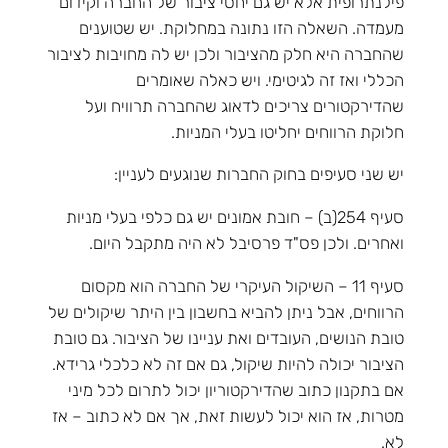
פילנתרופית אלא יש גם יחסי ציבור של החברה וקידום
מעמדה. השאלה הזו נתונה במחלוקת. יש שטוענים
שהחברה היא חלק מהציבור ולכן יש לה מחויבות לציבור
הכללי ואז זה לגיטימי. ויש כאלה שאומרים
שהדירקטורים צריכים לדאוג שהחברה תרוויח ועל
חלוקת הרווחים יחליטו בעלי המניות.
יש שני סעיפים בחוק החברות שנוגעים לעניין:
סעיף 254(ב) – חובת אמונים יש גם כלפי בעלי מניות
ואחרים. ולכן פס"ד פרסיבל לא היה מתקבל היום.
סעיף 11 – השיקול העיקרי של החברה הוא מקסום
הרווחים, אבל ניתן להביא בחשבון בין היתר שיקולים של
טובת הנושים, העובדים ואת עניינו של הציבור. גם טובת
הציבור יכולה להיות שיקול, גם אם זה לא כלכלי גרידא.
אם בתקנון כתוב שהדירקטוריון יכול לתרום לכל מיני
מטרות, אז הוא יכול לעשות זאת, אך אם לא כתוב – אז
לא.