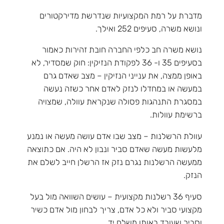
מדברת על רמת המקצועיות שנדרשת מדירקטורים
ונושא משרה, סעיפים 252 ואילך.
נושא משרה חב כלפי החברה חובת זהירות כאמור
בסעיפים 35 ו- 36 לפקודת הנזיקין: חוק שמסדיר, לא
באופן ממצה, את ענייני הנזיקין – מצב שאדם גרם
במעשה או במחדלו לנזק לאדם אחר כשזה נעשה
במסגרת התנהגות פסולה שנקראת עוולה, שמצויה
ברשימת עוולות.
עוולת הרשלנות – מצב שבו אדם עושה מעשה או נמנע
מלעשות מעשה שאדם סביר ונבון לא היה. אם כתוצאה
ממעשה הרשלנות נגרם נזק אז הרשלן חייב לשלם את
הנזק.
סעיף 36 רשלנות מקצועית – עושים השוואה מול בעל
מקצועי סביר ולא כל אדם, צריך לבחון מול אדם כשיר
וסביר שעובד באותו משלח יד.