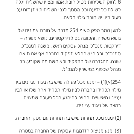
8 לחוק השליחות מטיל חובת אמון ומציין שהשליח יגלה
לשולח כל ידיעה וכל מסמך לגבי השליחות ויתן דוח על
פעולותיו, יש חובת גילוי מלאה.
למען הסר ספק סעיף 254 מדבר על חובת אמונים של
נושא משרה, והכוונה גם לדירקטורים. נושא משרה –
דירקטור, מנכ"ל, מנהל עסקים ראשי, משנה למנכ"ל,
סמנכ"ל, וכל מי שממלא תפקיד בחברה אף אם תוארו
שונה. ההגדרה של התפקיד ולא השם מה שקובע. כל
מנהל שכפוף במישרין למנכ"ל.
254(א)(1) – ימנע מכל פעולה שיש בה ניגוד עניינים בין
מילוי תפקידו בחברה לבין מילוי תפקיד אחר שלו או לבין
ענייניו האישיים. מחויב להימנע מכל פעולה שמצויה
במצב של ניגוד עניינים.
(2) ימנע מכל תחרות שיש בה תחרות עם עסקי החברה.
(3) ימנע מניצול הזדמנות עסקית של החברה במטרה