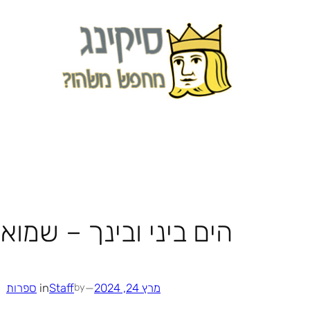
לדלג
לתוכן
הים ביני ובינך – שמוא
מרץ 24, 2024
—
Staff
in
ספרות
by