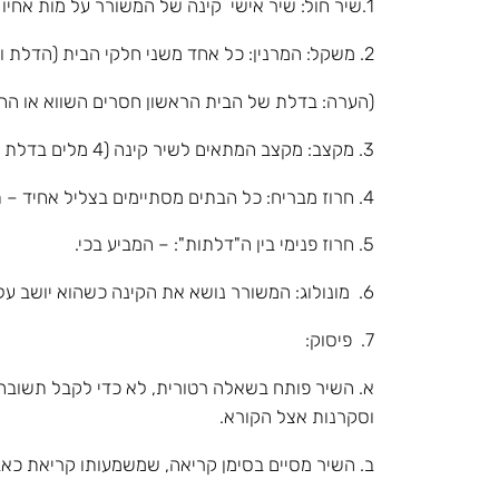
1.שיר חול: שיר אישי קינה של המשורר על מות אחיו
2. משקל: המרנין: כל אחד משני חלקי הבית (הדלת והסוגר) מכילים יתד ושתי תנועות: ולא ארוץ בלב חרד / ואשב על קבורתך
(הערה: בדלת של הבית הראשון חסרים השווא או הח
3. מקצב: מקצב המתאים לשיר קינה (4 מלים בדלת ו- בסוגר ריתמוס של קינה)
4. חרוז מבריח: כל הבתים מסתיימים בצליל אחיד – תְךָ
5. חרוז פנימי בין ה"דלתות": – המביע בכי.
6. מונולוג: המשורר נושא את הקינה כשהוא יושב על קבר אחיו.
7. פיסוק:
א. השיר פותח בשאלה רטורית, לא כדי לקבל תשובה מ
וסקרנות אצל הקורא.
ב. השיר מסיים בסימן קריאה, שמשמעותו קריאת כא