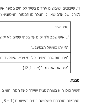
11. שיבוצים: שיבוצים אחדים בשיר לקוחים מספר אי
לגורלו של אדם שאין לו הצלה מן הממות. האסוציאצ
ספר איוב
"…ואיש שכב ולא יקום עד בלתי שמים לא יקיצ
"מי יתן בשאול תצפינני…"
"אם ימות גבר היחיה, כל ימי צבאי איחלע
"הים אני אם תנין" (איוב ז', 12)
מבנה:
השיר כולו הוא בצורת פניה ישירה לאח המת. הוא מ
הפתיחה מורכבת משלושה בתים ראשונים ( 1 – 3 ) – בה מכריז המשורר, כי דבר לא ימנע אותו מלבקר את קבר אחיו המת.