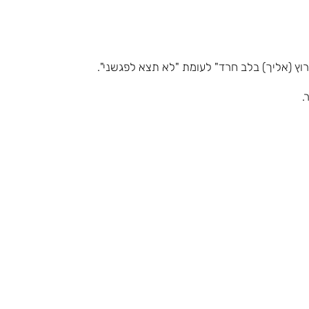
ץ (אליך) בלב חרד" לעומת "לא תצא לפגשני".
.