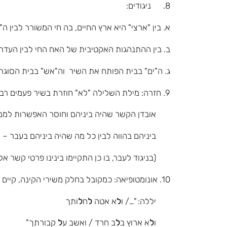
8. ניגודים:
א. בין "ארצי" היא ארץ החיים, בה חי המשורר לבין ה
ב. בין ההתנהגות האקטיבית של האח החי לבין העדר
ג. ה"ים" בבית הפותח את השיר וה"אש" בבית הסוגר
9. חזרה: מילת השלילה "לא" חוזרת בשיר פעמים רבות, אשר מדגישה את הצער של המשור על
אובדן הקשר שהיה ביניהם וחוסר האפשרות לממשו 
ביניהם בהווה לבין כל מה שהיה ביניהם בעבר – ל
(בניגוד לעבר, בו כן התקיימו בינינו פרטי קשר אל
10. אונומטופיאה: כמקובל בחלק משירי הקינה, קיים בשיר שימוש חוזר באו ל' להבעת צליל של
יללה: "…/ ו
ל
א אטה
ל
ח
ל
ותך
ו
ל
א ארוץ ב
ל
ב חרד / ואשב ע
ל
קבורתך"