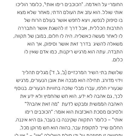
החומרי על האדמה. "הכוכבים רימו אותי", כלומר הוליכו
אותי שולל. הוא עזב את העולם הדתי, מאחר שלא מצא
בו סיפוק לנפשו, ויצא לחפש אושר בעולם הרוח של
התרבות הכללית, אבל דרך זו להשגת אושר התבררה
לו לאחר מעשה כאשליה. היה לו חלום, במובן של תקווה,
משאלה להשיג בדרך זאת אושר וסיפוק, אך הוא
התבדה. עתה הוא מרגיש ריקנות, כמו אדם שאין לו
כלום.
שלושת בתי השיר המרכזיים (ב', ג', ד') מגלים תהליך
וידוי מדורג. תחילה הוא מבכה את אובן הנעורים, מרגיש
שנעוריו חלפו, עברו מבלי שזכה בחוויות הנעורים. בנוסף
לכך, גם אהבה לא ידע. הוא חש שהחמיץ ולא ידע את
האהבה הממשית ומבקש לדעת "מה זאת אהבה?"
ולסיכום מסכת האכזבות הוא אומר: "הכוכבים רימו
אותי" – כלומר התקווה שקיננה בו בעבר, גם היא איננה.
החלום שייך לתקופת עבר, בהווה הוא חש מרוקן מכל,
ותחושה זו מחוזקת על ידי מילת השלילה "אין" – " אין לי