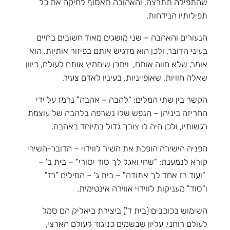
שהתפילה תתרצה, והאהובה תאסוף לחיקה את כל
תפילותיו הנידחות.
הנעורים והאהבה – שני מושגים מאוד חשובים בחיים
בעיני הדובר, ולכן הוא מדגיש אותם בפיזור אותיות. הוא
אומר, שלא חווה אותם, ויתכן שיחמיץ אותם לעולם, כיוון
שאלה חוויות, שאופייניות, בעיניו לאדם צעיר.
הקשר בין שתי המלים: "להבה – אהבה" נרמז על ידי
החריזה ביניהן – הנפש שלו נשרפה בלהבה של עוצמת
רגשותיו, ולכן היה לו צורך גדול במיוחד באהבה.
הפניה הישירה הופכת את השיר לווידוי – הדובר-השירי
קורא לנמענת: "שחי ואגל לך סוד יסורי" – בית ב' –
"ועוד רז אחד לך אתודה" – בית ג' – המילים "רז"
ו"סוד" מעניקות לווידוי אווירה אינטימית.
השימוש בכוכבים (בית ד') ביצירת ביאליק הם סמל
לעולם רוחני, עליון שבשמים כניגוד לעולם הארצי,