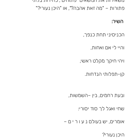
משאירות את הנושאים "פתוחים", כחידות בלתי
פתורות – "מה זאת אהבה?", או "היכן נעורי?"
השיר:
הכניסיני תחת כנפך,
והיי לי אם ואחות,
ויהי חיקך מקלט ראשי,
קן-תפלותי הנדחות.
ובעת רחמים, בין –השמשות,
שחי ואגל לך סוד יסורי:
אומרים, יש בעולם נ ע ו ר י ם –
היכן נעורי?