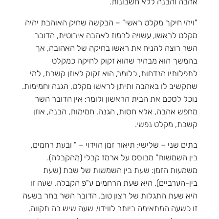
אהבה והבנה ללא חשבונות.
"ויהי חיקך מקלט ראשי" – הבקשה שחיק האוהבת יהיה
מקלט לראשו, עשויה לרמוז לאהבה אירוטית, הדובר
השר רוצה להניח את ראשו בחיקה של האהובה, אך
בהמשך הוא מבהיר שהוא זקוק לחיקה כמקלט
לתפלותיו הנדחות, כלומר, הוא זקוק לאוזן קשבת, למי
שתקשיב לו באהבה ותיתן לראשו מקלט, הגנה וחמימות.
נוכל לסכם את הבית הראשון ולומר: אין הדובר השר
מחפש אהבה, אלא חסות, הגנה, חמימות, הבנה, אוזן
קשבת, מקלט נפשי.
בתים שני – שלישי: תיאור זמן הוידוי – " ובעת רחמים,
בין השמשות" מבוסס על ארמז קבלי (מהקבלה).
משמעות הזמן: שעת בין השמשות של שבת (שעת
בין-הערביים), היא שעת הרחמים ע"פ הקבלה. שעה זו
היא שעת התגלות של רצון טוב. הדובר השר בחר בשעה
זו כשעה המתאימה ביותר לווידוי, שעה שיש בה תקווה,