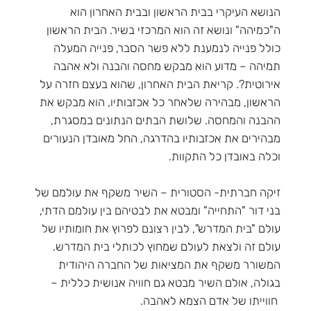
הנושא העיקרי בבית הראשון ובבית האחרון הוא
ה"כמיהה" ונושא זה הוא המרכזי בשיר. הבית הראשון
כולל פנייה לנמענת ללא פשר הסבר, פנייה המעלה
תמיהה – מדוע הוא מבקש מחסה והבנה ולא אהבה
אירוטית?. קריאת הבית האחרון, שהוא בעצם חזרה על
הראשון, מבהירה שלאחר כל אכזבותיו, הוא מבקש את
ההבנה והמחסה. שלושת הבתים הנתונים במסגרת,
מבהירים את אכזבותיו בהדרגה, החל מאובדן הנעורים
וכלה באובדן כל התקוות.
זיקה חברתית- הסטורית – השיר משקף את עולמם של
בני דור "התחייה" ומבטא את לבטיהם בין עולמם הדתי,
עולם "בית המדרש", לבין רצונם לפרוץ את חומותיו של
עולם זה ולצאת לעולם שמחוץ לכותלי בית המדרש.
המשורר משקף את המציאות של החברה היהודית
בגולה, אולם השיר מבטא גם חוויה אנושית כללית –
חווייתו של אדם הצמא לאהבה.