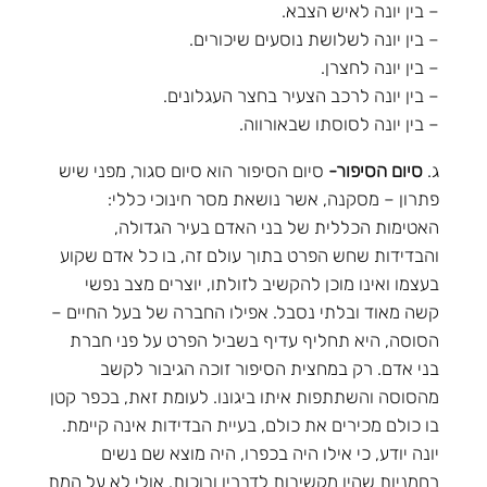
– בין יונה לאיש הצבא.
– בין יונה לשלושת נוסעים שיכורים.
– בין יונה לחצרן.
– בין יונה לרכב הצעיר בחצר העגלונים.
– בין יונה לסוסתו שבאורווה.
ג.
סיום הסיפור-
סיום הסיפור הוא סיום סגור, מפני שיש
פתרון – מסקנה, אשר נושאת מסר חינוכי כללי:
האטימות הכללית של בני האדם בעיר הגדולה,
והבדידות שחש הפרט בתוך עולם זה, בו כל אדם שקוע
בעצמו ואינו מוכן להקשיב לזולתו, יוצרים מצב נפשי
קשה מאוד ובלתי נסבל. אפילו החברה של בעל החיים –
הסוסה, היא תחליף עדיף בשביל הפרט על פני חברת
בני אדם. רק במחצית הסיפור זוכה הגיבור לקשב
מהסוסה והשתתפות איתו ביגונו. לעומת זאת, בכפר קטן
בו כולם מכירים את כולם, בעיית הבדידות אינה קיימת.
יונה יודע, כי אילו היה בכפרו, היה מוצא שם נשים
רחמניות שהיו מקשיבות לדבריו ובוכות. אולי לא על המת