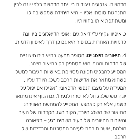
הדמויות. אנלוגיה ניגודית בין יתר הדמויות כלפי יונה לבין
התנהגות סוסתו אליו – היא היחידה שמקשיבה לו
ומשתתפת איתו בחוויותיו.
ג. איפיון עקיף ע"י דיאלוגים : אופי הדיאלוגים בין יונה
לדמויות האחרות בסיפור היא גם כן דרך לאיפיון הדמות.
4.
תיאורים חיצוניים:
הסופר ממעט בתיאורים חיצוניים
של הדמות והנוף. הוא מסתפק רק בתיאור חיצוני,
המסייע להבליט תכונה מסויימת באישיות הגיבור למשל:
כשהוא מתאר את אדישות הרכב לשלג היורד עליו ,
המעידה על מצבו הנפשי הדכאוני: "אפילו אם יפול על
יונה גוש שלג גדול לא יטרח לנערו". גם הנוף אינו מתואר
לשמו, אלא רק כאמצעי המסייע להמחשת האווירה:
התיאור של השלג היורד, הקור העז, הקדרות של העיר
והאורות החיוורים של העיר משמים רגע – תפאורה
הולמת, אשר תורמת לעיצוב המסכנות והבדידות של
הרכב.