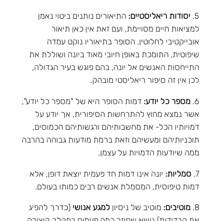
5.
יסודות ריאליסטיים:
התיאורים נותנים ביטוי נאמן
למציאות חיים מסויימת, ועם זאת אין כאן תיאור
אובייקטיבי לחלוטין. הסופר בתיאוריו נוקט עמדה
שיפוטית, התומכת באופן חיובי מאוד ביונה ושוללת את
התייחסות האנשים אל יונה, בהם פוגש בעיר הגדולה,
לכן אין זה סיפור ריאליסטי מובהק.
6.
מספר כל יודע:
דמות הסופר היא של "מספר כל יודע",
אשר נמצא מחוץ להתרחשות הסיפורית, אך יודע על
דמויותיו הכל- את מחשבותיהם ורגשותיהם הכמוסים,
תוכניותיהם ומעשיהם וזאת ברמת מודעות גבוהה בהרבה
ממה שיודעות הדמויות על עצמן.
7.
סמליות:
יונה אינו דמות חד פעמית יוצאת דופן, אלא
דמות טיפוסית, המסמלת אנשים רבים כמותו בעולם.
8.
מוטיבים:
מוטיב של ניסיון
למגע אנושי
(כדרך להפיג
את הבדידות) נושא שחוזר כמה פעמים במהלך היצירה.