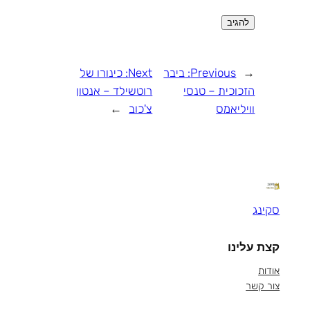
←
Previous:
ביבר
Next:
כינורו של
הזכוכית – טנסי
רוטשילד – אנטון
וויליאמס
צ'כוב
→
סקינג
קצת עלינו
אודות
צור קשר