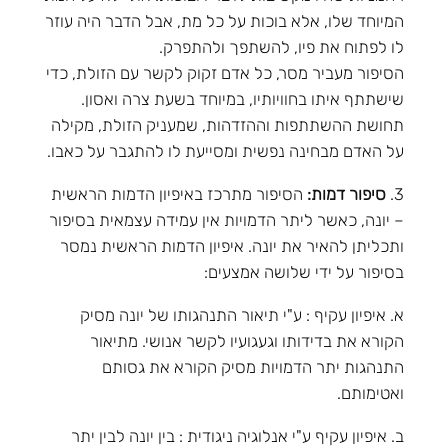
המיוחד שלו, אלא בוכות על כל מת, אבל הדבר היה עוזר
לו לפתוח את פיו, להשתפך ולהתפרק.
הסיפור מעביר מסר, כל אדם זקוק לקשר עם הזולת, כדי
שישתתף איתו בחוויותיו, במיוחד בשעת צרה ואסון.
תחושת ההשתתפות וההזדהות, שמעניק הזולת, מקילה
על האדם מבחינה נפשית ומסייעת לו להתגבר על כאבו.
3.
סיפור דמות:
הסיפור מתרכז באיפיון הדמות הראשית
– יונה, כאשר ליתר הדמויות אין עמידה עצמאית בסיפור
ותכליתן להאיר את יונה. איפיון הדמות הראשית נמסר
בסיפור על ידי שלושה אמצעים:
א. איפיון עקיף : ע"י תיאור התנהגותו של יונה מסיק
הקורא את בדידותו וגעגועיו לקשר אנושי. מתיאור
התנהגות יתר הדמויות מסיק הקורא את גסותם
ואטימותם.
ב. איפיון עקיף ע"י אנלוגיה ניגודית : בין יונה לבין יתר