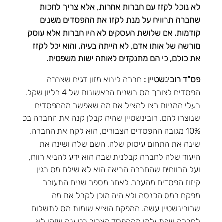
לא נוכל לקזז עם חברות אחרות, אלא צריך לחכות
שחברה תרוויח על מנת לקזז את ההפסדים משנים
קודמות. אם שלושת העסקים לא היו חברות אלא עוסק
מורשה של אותו אדם, לא הייתה בעיה, והוא יכל לקזז
את כולם, כי הם מתנקזים לאותה ישות משפטית.
פס"ד רובינשטיין :
חברה ליבוא מזון דגים שצברה
הפסדים לצורך מס בשנים הראשונות של 4 מליון שקל.
בעלי המניות רצו להציל את מה שאפשר מההפסדים
שנוצרו להם. רובינשטיין שהיה קבלן קנה את החברה בכ
10% מגובה ההפסדים הצבורים, הוא לקח את החברה,
שינה את התחום עיסוק שלה, השם שלה ושינה את
היעוד שלה לחברה קבלנית שבה הוא ידע להביא רווח,
ועל הרווחים שהחברה הביאה הוא לא שילם מס בגין
קיזוז הפסדים מהעבר. לאחר מספר שנים התעורר
מפקח במס הכנסה ולא היה מוכן לקבל את מה
שרובינשטיין עשה. המפקח הוציא שומות מס לתשלום
לחברה שהתעלמו מההפסד הצבור בטענה שזהו לא