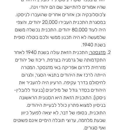
שהיו אמורים להתיישב שם הם יהודי וינה,
צ'כוסלובקיה וכן אזורים אחרים שהועברו לניסקו.
במסגרת התכנית העבירו 20,000 יהודים, והצפי
היה לעוד 80,000 יהודים. התכנית נכשלה משום
שלמעשה לא היה תכנון ממשי ולכם בוטלה סופית
בשנת 1940.
מדגסקר:
התכנית הזאת עולה בשנת 1940 לאחר
התקדמותה של גרמניה בצרפת. ריכוז של יהודים
מזרחית לדרום אפריקה באי מדגסקר. המטרה
הייתה לרכז את היהודים בתנאי הסגר, ולגרום
לחיסולם בדרך עקיפה. הרעיון היה להעביר את
היהודים בסדר גודל של מיליונים (בניגוד ללובלין-
ניסקו). התוכנית הזאת היא הסנונית הראשונה
בניסיון למצוא פתרון כולל לבעיית היהודים.
התוכנית, בסופו של דבר, לא יצאה לפועל כיוון
שבעת מלחמה, ערוצי תובלה הימיים אינם פשוטים
ואף סגורים.