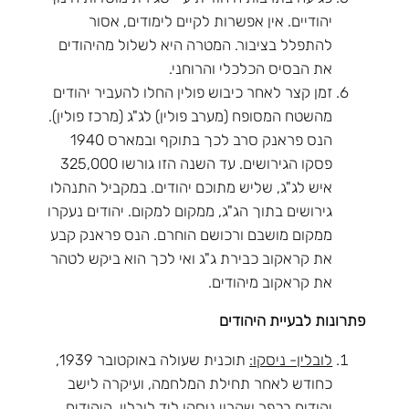
יהודיים. אין אפשרות לקיים לימודים, אסור
להתפלל בציבור. המטרה היא לשלול מהיהודים
את הבסיס הכלכלי והרוחני.
זמן קצר לאחר כיבוש פולין החלו להעביר יהודים
מהשטח המסופח (מערב פולין) לג"ג (מרכז פולין).
הנס פראנק סרב לכך בתוקף ובמארס 1940
פסקו הגירושים. עד השנה הזו גורשו 325,000
איש לג"ג, שליש מתוכם יהודים. במקביל התנהלו
גירושים בתוך הג"ג, ממקום למקום. יהודים נעקרו
ממקום מושבם ורכושם הוחרם. הנס פראנק קבע
את קראקוב כבירת ג"ג ואי לכך הוא ביקש לטהר
את קראקוב מיהודים.
פתרונות לבעיית היהודים
לובלין- ניסקו:
תוכנית שעולה באוקטובר 1939,
כחודש לאחר תחילת המלחמה, ועיקרה לישב
יהודים בכפר שקרוי ניסקו ליד לובלין. היהודים