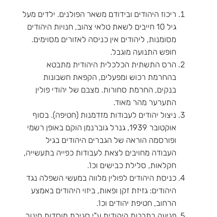
ריכוז היהודים ובידודם משאר הפולנים. ילדים מעל
גיל 10 חייבים לשאת טלאי צהוב, חנויות היהודים
מסומנות, ליהודים אין כניסה לאזורים מסוימים.
חופש התנועה מוגבל.
הרס התשתית הכלכלית היהודית מתבטא
בהחרמת רכוש ומפעלים, הקפאת חשבונות
בנקים, החרמת סחורות. מצבם של יהודי פולין
התערער מהר מאוד.
ניצול יהודים לעבודות מזדמנות (חטיפה). בסוף
אוקטובר 1939, גנרל גוברנמן הוקם באופן רשמי
ופורסמה הוראה של הגברים היהודים בגיל
העבודה מחויבים לצאת לעבודות כפייה בתעשייה,
חקלאות, סלילת כבישים וכו'.
כניסת היהודים לפולין מלווה במעשי השפלה נגד
היהודים: גזיזת זקן ופאות, ביזוי היהודים באמצע
הרחוב, חטיפת יהודים וכו'.
פגיעה בתרבות היהודית ע"י סגירת מוסדות חינוך