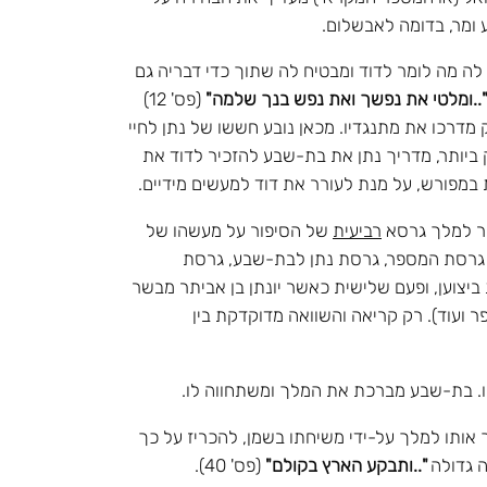
ע ומר, בדומה לאבשלום.
לה מה לומר לדוד ומבטיח לה שתוך כדי דבריה גם
"..ומלטי את נפשך ואת נפש בנך שלמה"
(פס' 12)
מדרכו את מתנגדיו. מכאן נובע חששו של נתן לחיי
ק ביותר, מדריך נתן את בת-שבע להזכיר לדוד את
 במפורש, על מנת לעורר את דוד למעשים מידיים.
וסר למלך גרסא
רביעית
של הסיפור על מעשהו של
ם: גרסת המספר, גרסת נתן לבת-שבע, גרסת
יצוען, ופעם שלישית כאשר יונתן בן אביתר מבשר
 ועוד). רק קריאה והשוואה מדוקדקת בין
ו. בת-שבע מברכת את המלך ומשתחווה לו.
ך אותו למלך על-ידי משיחתו בשמן, להכריז על כך
ה גדולה
"..ותבקע הארץ בקולם"
(פס' 40).