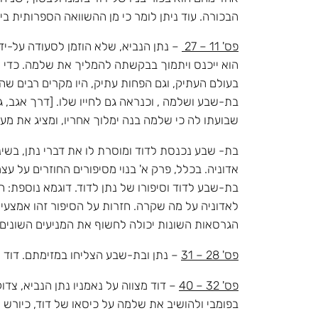
הבכורה. עוד ניתן לומר כי מן ההשוואה הספרותית בין
פס' 11 – 27
– נתן הנביא, שלא הוזמן לסעודה על-יד
הוא ייכנס ויתמוך בבקשתה להמליך את שלמה. כדי ל
בעולם העתיק, וגם הפחות עתיק, היו מקרים רבים שה
בת-שבע ושלמה , וכנראה גם לחייו שלו. [דרך אגב, 
שבועתו לה כי שלמה בנה ימלוך אחריו, ומציג את מע
בת- שבע נכנסת לדוד ומוסרת לו את דברי נתן, בשינ
אדוניה. בכלל, פרק א' בנוי מסיפורים החוזרים על 
בת-שבע לדוד וסיפורו של נתן לדוד. דוגמא נוספת:
לאדוניה על מה שקרה. חזרות על הסיפור זהו אמצעי 
הגרסאות השונות יכולה לחשוף את המניעים השונים של 
פס' 28 – 31
– נתן ובת-שבע הצליחו במזימתם. דוד 
פס' 32 – 40
– דוד מצווה על נאמניו נתן הנביא, צד
בפומבי ולהושיב את שלמה על כיסאו של דוד, כיור