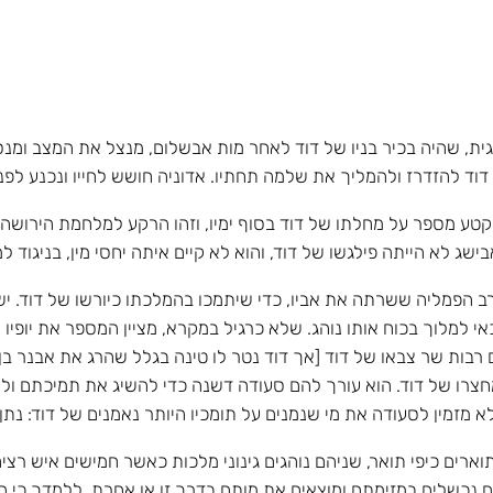
חגית, שהיה בכיר בניו של דוד לאחר מות אבשלום, מנצל את המצב ומ
דוד להזדרז ולהמליך את שלמה תחתיו. אדוניה חושש לחייו ונכנע לפנ
קטע מספר על מחלתו של דוד בסוף ימיו, וזהו הרקע למלחמת הירושה
ג לא הייתה פילגשו של דוד, והוא לא קיים איתה יחסי מין, בניגוד למה ש
 הפמליה ששרתה את אביו, כדי שיתמכו בהמלכתו כיורשו של דוד. יש ל
י למלוך בכוח אותו נוהג. שלא כרגיל במקרא, מציין המספר את יופיו ה
ם רבות שר צבאו של דוד [אך דוד נטר לו טינה בגלל שהרג את אבנר בן
מחצרו של דוד. הוא עורך להם סעודה דשנה כדי להשיג את תמיכתם ולח
מזמין לסעודה את מי שנמנים על תומכיו היותר נאמנים של דוד: נתן הנב
תוארים כיפי תואר, שניהם נוהגים גינוני מלכות כאשר חמישים איש רצ
יהם נכשלים במזימתם ומוצאים את מותם בדרך זו או אחרת, ללמדך כי