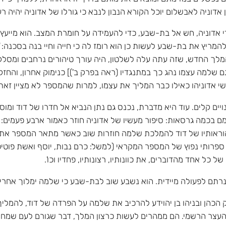
 אדוניה לאבשלום יוכל הקורא הנבון לנבא כי גורלו של אדוניה יהיה ר
י אדוניה, חש אל בת-שבע, כדי להעמידה על חומרת המצב. הוא מייעץ 
המריץ את בת-שבע לעשות כן הוא רומז לה כי חייה וחיי בנה בסכנה:
מלך החדש, שזה עתה עלה לשלטון, היה עורך טיהורים נרחבים ומסלק 
גם שלמה עצמו נהג כך במתנגדיו (ראה בפרק ב')] כנימוק אחרון, והחז
שי אדוניהו כאילו כבר המליך את עצמו, למרות שהמספר לא מציין זאת
ויים קלים. עוד היא מדברת, נכנס גם נתן הנביא אל חדרו של דוד ומ
עצמם בכמה גרסאות: סיפור מעשיו של אדוניה חוזר כאמור ארבע פעמי
 הוראותיו של דוד להמלכת שלמה חוזרות שוב כאשר מתאר המספר את ב
ספרותי נפוץ של המספר המקראי (למשל: כרם נבות, יוסף ואשת פוטיפר
כל אחד מהדוברים, את כוונותיו, רצונותיו, פחדיו וכו'.
נרתם לפעולה מיידית. הוא נשבע שוב לבת-שבע כי שלמה ימלוך אחרי
וק הכהן ובניהו בן יהוידע להרכיב את שלמה על הפרדה של דוד, להמלי
ש העצר הרשמי. הם ממהרים לעשות כרצון המלך, דבר שגורם לעם שמח