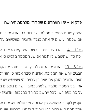
פרק א' – ימיו האחרונים של דוד ומלחמת הירושה
הפרק פותח בתיאור מחלתו של דוד. בנו, אדוניה בן 
אם שלמה, עושים יד אחת כנגד אדוניה ומשפיעים על 
פס' 1 – 4
– זהו מצג לסיפור בשני הפרקים הבאים. ה
ויפה כדי שתשמש לו תנור אנושי. המספר מדגיש כי אביש
פס' 5 – 10
– אדוניה מנסה לקבץ סביבו תומכים מקרב
הבנים יורש את המלוכה. אדוניה סבר אפוא כי הוא זכא
העם. אדוניה מזמן את יואב בן צרויה, מי ששימש שני
אחיו בני המלך, מלבד שלמה, כמובן, ושרים נוספים 
על כך במפורש, לבל ייחשב כמורד במלכות. אדוניה לא 
מעניין לערוך השוואה בין אדוניה ואבשלום. שניהם מ
אחד מהם הוא בכור בניו של דוד בזמנו ולבסוף, שנ