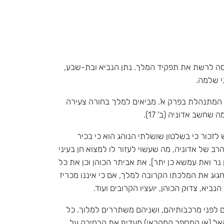
נסה לרשת את תפקיד המלך. נתן הנביא ובת-שבע,
י שלמה.
 המתנהלת בפרק א'. מביאים למלך בחורה צעירה
חשב אדוניה (ב' 17).
זכור כי בשלטון שושלתי הנוהג הוא כי בכיר
רב של אדוניה, מה שעשוי לעזור לו למצוא חן בעיני
 נר ואת עמשא כן יתר], את אביתר הכוהן וכן את כל
גוג את המלכתו הקרובה למלך, אם כי איננו מכריז
יא, צדוק הכוהן, יועציו הקרובים ועוד.
ים לפני מרכבותיהם, ושניהם משתררים למלוך. כל
 האל (או המספר המקראי) מעדיף את הבחירה על