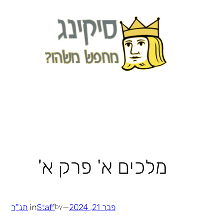
לדלג
לתוכן
מלכים א' פרק א'
פבר 21, 2024
—
Staff
in
תנ"ך
by