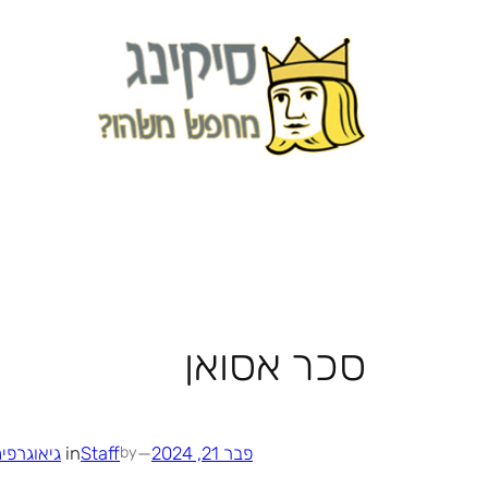
לדלג
לתוכן
סכר אסואן
פבר 21, 2024
—
Staff
in
גיאוגרפי
by