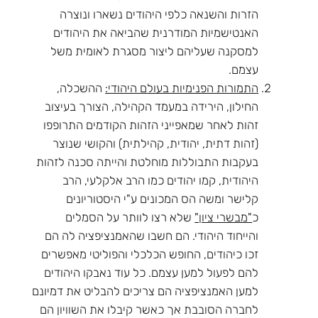
הזרות והשנאה כלפי היהודים נשארו ונוצרה
האנטישמיות המודרנית שהביאה את היהודים
למסקנה שעליהם ליצור מסגרת לאומית משל
עצמם.
התמורות הפנימיות בעולם היהודי:
ההשכלה,
החילון, הירידה במעמד הקהילה, הצורך בעיצוב
זהות לאחר שמאפייני הזהות הקודמים התרופפו
(זהות דתית, יהודית, קהילתית) והקושי שנוצר
בעקבות התבוללות מוחלטת והייתה סכנה לזהות
היהודית, קמו יהודים כמו הרב אלקלעי, הרב
קלישר ומשה הס המכונים ע"י היסטוריונים
כ
"מבשרי ציון"
שלא רצו לוותר על הסמלים
והייחוד היהודי. הם חשבו שהאמנציפציה לה הם
זכו כיהודים, החופש הכלכלי והפוליטי מאפשרים
להם לפעול למען עצמם. כל עוד נאבקו היהודים
למען האמנציפציה הם צריכים להבליט את דמיונם
לחברה הסובבת אך כאשר קיבלו את השוויון הם