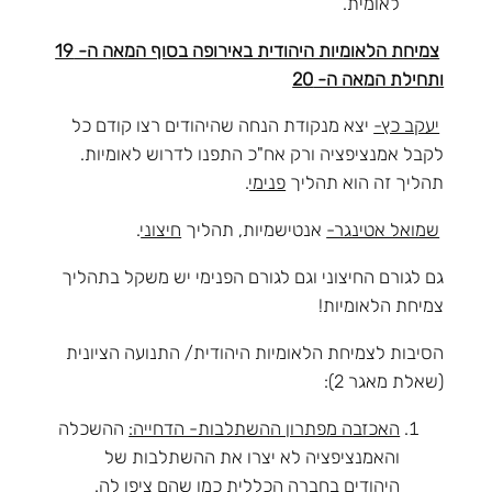
לאומית.
צמיחת הלאומיות היהודית באירופה בסוף המאה ה- 19
ותחילת המאה ה- 20
יעקב כץ-
יצא מנקודת הנחה שהיהודים רצו קודם כל
לקבל אמנציפציה ורק אח"כ התפנו לדרוש לאומיות.
תהליך זה הוא תהליך
פנימי
.
שמואל אטינגר-
אנטישמיות, תהליך
חיצוני
.
גם לגורם החיצוני וגם לגורם הפנימי יש משקל בתהליך
צמיחת הלאומיות!
הסיבות לצמיחת הלאומיות היהודית/ התנועה הציונית
(שאלת מאגר 2):
האכזבה מפתרון ההשתלבות- הדחייה:
ההשכלה
והאמנציפציה לא יצרו את ההשתלבות של
היהודים בחברה הכללית כמו שהם ציפו לה.