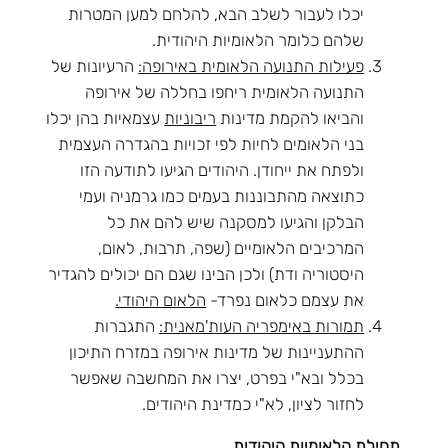
יכלו לעבור לשלב הבא, להלחם למען המטרות
שלהם כלומר הלאומיות היהודית.
פעילות התנועה הלאומית באירופה:
הרעיונות של
התנועה הלאומית ריחפו בחללה של אירופה
והביאו להקמת מדינות
ריבוניות
עצמאיות בהן יכלו
בני הלאומים לחיות לפי זכויות בהגדרה העצמית
ולפתח את ייחודן. היהודים הגיעו לתודעה הזו
כתוצאה מהתבוננות בעמים כמו גרמניה ועמי
הבלקן והגיעו למסקנה שיש להם את כל
המרכיבים הלאומיים (שפה, תרבות, לאום,
היסטוריה ודת) ולכן הבינו שגם הם יכולים להגדיר
את עצמם כלאום נפרד-
הלאום היהודי.
תמורות באימפריה העות'מאנית:
התגברות
ההתעניינות של מדינות אירופה במזרח התיכון
בכלל ובא"י בפרט, יצרו את המחשבה שאפשר
לחזור לציון, לא"י כמדינת היהודים.
תחילת הלאומיות היהודית