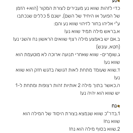
נע
כדי לזהות שווא נע מעבירים לצורת המקור (הוא+ הזמן
של הפועל או היחיד של השם). ישנם 5 כללים שנכתבו
ע"י אליהו בחור לזיהוי שווא נע והם:
א.בראש מילה תמיד שווא נע!
ב.אם יש באמצע מילה רצף שוואים הראשון נח והשני נע!
(חטא, עונש)
ג.שומְרים- שווא שאחרי תנועה ארוכה לא מוטעמת הוא
שווא נע!
ד.שווא שעומד מתחת לאות דגושה בדגש חזק הוא שווא
נע!
ה.כאשר בתוך מילה 2 אותיות זהות רצופות ומתחת ל-1
יש שווא הוא יהיה נע!
נח
1.בדר"כ שווא שנמצא בצורת היסוד של המילה הוא
שווא נח!
2.שווא בסוף מילה הוא נח!