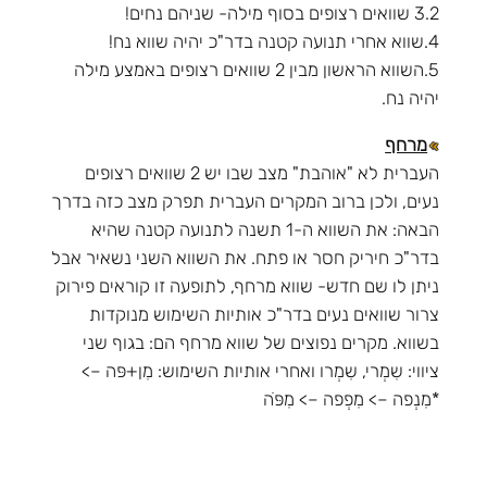
3.2 שוואים רצופים בסוף מילה- שניהם נחים!
4.שווא אחרי תנועה קטנה בדר"כ יהיה שווא נח!
5.השווא הראשון מבין 2 שוואים רצופים באמצע מילה
יהיה נח.
מרחף
העברית לא "אוהבת" מצב שבו יש 2 שוואים רצופים
נעים, ולכן ברוב המקרים העברית תפרק מצב כזה בדרך
הבאה: את השווא ה-1 תשנה לתנועה קטנה שהיא
בדר"כ חיריק חסר או פתח. את השווא השני נשאיר אבל
ניתן לו שם חדש- שווא מרחף, לתופעה זו קוראים פירוק
צרור שוואים נעים בדר"כ אותיות השימוש מנוקדות
בשווא. מקרים נפוצים של שווא מרחף הם: בגוף שני
ציווי: שִמְרי, שִמְרו ואחרי אותיות השימוש: מִן+פּה –>
*מִנְפה –> מִפְפה –> מִפֹּה