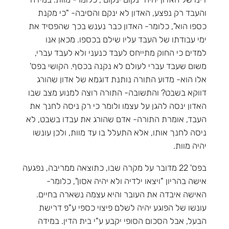
והעבד רק נפצע, האדון לא ינקם והסיבה- "כי מקנת
כספו הוא", כלומר- האדון כבר נענש בכך שהפסיד את
ימי עבודתו של העבד עליו שילם בכספו. מכאן אנו
למדים כי החוק מתייחס לעבד כנעני ולא לעבד עברי,
משום שעבד עברי לעולם לא נקנה בכסף. הקושי בפס'
אלו הוא- מדוע התורה נותנת דוגמא של אדון שהורג
דווקא בשבט? והתשובה- התורה רוצה למנוע מצב שבו
האדון ינסה להגן על עצמו ולומר כי רק ניסה לחנך את
העבד, אומרת התורה- אדם שהורג את עבדו בשבט, לא
ניסה לחנך אותו, אלא התעלל בו עד מוות, ולכן עונשו
יהיה מוות.
בפס' 22 מדובר על מקרה שבו, כתוצאה ממריבה, נפגעה
אישה בהריון "ויצאו ילדיה ולא יהיה אסון", כלומר-
האישה איבדה את העובר והיא עצמה נשארה בחיים.
עונשו של הפוגע יהיה לשלם פיצוי כספי ע"פ דרישת
הבעל, אבל הסכום הסופי יקבע ע"י בית הדין. במידה