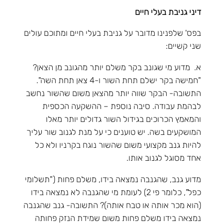
דיני גניבת בעלי חיים
בפס' שלפנינו מדובר על גניבת בעלי חיים ומתוכם עולים
שני קשיים:
א. מדוע מי שגונב בקר משלם יותר מהגונב מן הצאן?
"חמישה בקר ישלם תחת השור ו-4 צאן תחת השה".
התשובה- הבקר שווה יותר מהצאן משום שהשור נחשב
לבהמת עבודה. סיבה נוספת – ההשקעה הכספית
והמאמץ הכרוכים בגידול השור גדולים יותר מאלו
המושקעים בשה. יש טוענים כי על מנת לגנוב שור עליך
להיות גנב מקצועי משום שהשור נוגח בקרניו ולא כל
אחד מסוגל לגנוב אותו.
מדוע גנב, שהגנבה נמצאה בידו, משלם פחות ("תשלומי
כפל", כלומר פי 2) לעומת מי שהגנבה לא נמצאה בידו
(הוא מכר אותה או טבח אותה)? התשובה- גנב שהגנבה
נמצאה בידו משלם פחות משום שמידת הנזק פחותה