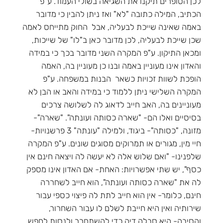
לכן הסופרים תיקנו את השגיאה בשולי העמוד. ע"פ
הכתיב, המילה כתובה "לא" ואז ניתן להבין כי מדובר
באמה שאינה שייכת לבעליה, אבל החוק מתייחס לאמה
שכן שייכת לבעליה, לכן מדובר כאן ב"לו" של שייכות,
ומכאן התיקון. ע"פ המקרה השני מדובר בכך כי במידה
והאדון אינו מעוניין באמה ובנו כן מעוניין בה, האמה
הופכת לשוות זכויות כשאר הבנות במשפחה. ע"פ
המקרה השלישי ניתן ללמוד כי במידה והאב או הבן לא
מעוניינים בה, האב חייב לדאוג לה לשלושה צרכים
בסיסיים ואלו הם- "שארה כסותה ועונתה". "שארה"-
מזונה, "כסותה"- ביגוד, ולמילה "עונתה" 3 פרשנויות-
חיי מין, מגורים או תמרוקים מסוגים שונים. ע"פ המקרה
שלפנינו- "ואם שלוש אלה לא יעשה לה ויצאה חינם אין
כסף", יש שתי אפשרויות: האחת- אם האדון אינו מספק
לה את "שארה כסותה ועונתה", הוא חייב לשחררה
חינם, כלומר- אין הוא חייב לתת לה פיצוי כספי עבור
שירותיה ואין היא חייבת לשלם לו עבור השחרור,
והסיבה- היא סבלה דיה כדי להשתחרר ולנסות לחפש