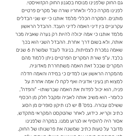
גם החוק שלפנינו מנוסח בסגנון החוק הקזואיסטי.
לפנינו מקרה כללי ולאחריו שורה של מקרים פרטיים
מותנים. המקרה הכללי מלמד אותנו כי יש שני הבדלים
עקרוניים בין דיני האמה לדיני העבד. ההבדל הראשון
מלמד אותנו כי אמה יכולה להיות רק נערה שאביה מכר
אותה, ולא בשום דרך אחרת. ההבדל השני הוא בכך
שאמה נמכרת לצמיתות, בניגוד לעבד שמשרת 6 שנים
בלבד. ע"פ שורת המקרים הפרטיים ניתן ללמוד מהם
המקרים שבכל זאת האמה משתחררת מאדוניה.
מהמקרה הראשון אנו למדים כי במידה והאמה חדלה
למצוא חן בעיני אדוניה ואף לקח לו אמה אחרת על
פניה, הוא יכול לפדות את האמה שברשותו- "והפדה",
כלומר- הוא משיב אותה לאביה ומקבל חלק מן הכסף
ששילם עבורה. בפס' 8 יש לנו תיקון סופרים מן הסוג
כתיב וקריא. כידוע, לאחר שהטקסט המקראי מתקדש,
אסור היה להוסיף או לגרוע ממנו. במקרה שלפנינו
מדובר על טעות כתיב שמשנה את פרשנותו של החוק,