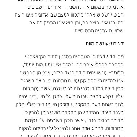
את מזלה במקום אחר. השנייה- אחרים חושבים כי
הביטוי "שלוש אלה" מתכוון למצב שבו אדוניה אינו רוצה
בה, בנו אינו רוצה בה, וכן הוא אינו מספק לה את
שלושת צרכיה הבסיסיים.
דינים שעונשם מוות
פס' 12-14 גם כן מנוסחים בסגנון החוק הקזואיסטי.
המקרה הכללי אומר כך- "מכה איש ומת מות יומת",
כלומר- עונשו יהיה מידה כנגד מידה, אבל מן ההמשך
אנו למדים כי המחוקק עושה הבחנה בין רוצח בשגגה
לבין רוצח במזיד. לגבי ההורג בשגגה, אשר עקב כוח
עליון נקלע למצב שבו היה עליו להגן על חייו, דינו יהיה
לגור באחת מערי המקלט, שחלקן היו פזורות בא"י וחלקן
בעבר הירדן המזרחי. מן המקרה השני ניתן להבין כי
מדובר ברוצח בזדון, אשר תכנן בעורמה, ע"י נקיטת
תחבולות, להרוג אדם אחר ולהינצל ע"י בריחה למקום
קדוש ואחיזה בקרנות המזבח. כידוע, אסור לשפוך דם