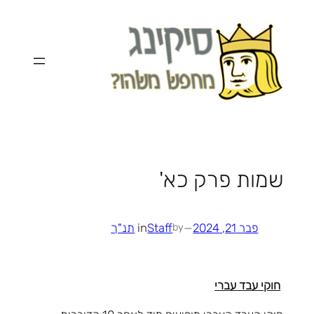
לדלג
לתוכן
שמות פרק כא'
פבר 21, 2024
—
Staff
in
תנ"ך
by
חוקי עבד עברי