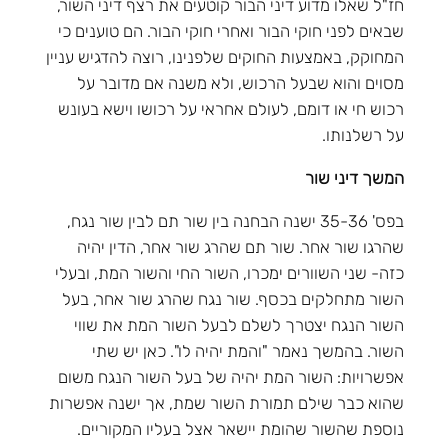
חז"ל שאלו מדוע דיני הבור קוטעים את רצף דיני השור,
שבאים לפני חוקי הבור ואחרי חוקי הבור. הם טוענים כי
המחוקק, באמצעות החוקים שלפנינו, רוצה להדגיש עניין
מסוים והוא שבעל הרכוש, ולא משנה אם מדובר על
רכוש חי או דומם, לעולם אחראי על רכושו וישא בעונש
על רשלנותו.
המשך דיני שור
בפס' 35-36 ישנה הבחנה בין שור תם לבין שור נגח,
שהרגו שור אחר. שור תם שהרג שור אחר, הדין יהיה
כזה- שני השוורים ימכרו, השור החי והשור המת, ובעלי
השור מתחלקים בכסף. שור נגח שהרג שור אחר, בעל
השור הנגח יצטרך לשלם לבעל השור המת את שווי
השור. בהמשך נאמר "והמת יהיה לו". כאן יש שתי
אפשרויות: השור המת יהיה של בעל השור הנגח משום
שהוא כבר שילם תמורת השור שמת, אך ישנה אפשרות
נוספת שהשור שהומת יישאר אצל בעליו המקוריים.