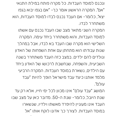
ונכנס למוסד העבדות. כל מקרה פותח במילת התנאי
"אם". המקרה הראשון אומר כך- "אם בגפו יבוא בגפו
יצא", כלומר- אם העבד נכנס לבדו למוסד העבדות, הוא
משתחרר לבדו.
המקרה השני מתאר מצב שבו העבד נכנס עם אשתו
למוסד העבדות, והוא משתחרר ביחד עימה. המקרה
השלישי הוא מקרה שבו העבד בא לבדו, אבל במהלך
שנות עבודתו הוא מתחתן עם אחת השפחות של האדון
ונולדים להם ילדים. במצב כזה העבד משתחרר בשנה
השביעית, והשפחה, שנחשבת לרכושו של האדון ביחד
עם הילדים, נשארת במוסד העבדות. המקרה הרביעי
מלמד אותנו כיצד עבד מישראל הופך להיות "עבד
עולם".
המושג "עבד עולם" אינו מכוון לכל ימי חייו, אלא רק עד
שנת היובל, כלומר- שנת ה-50. מדובר כאן על מצב שבו
העבד אינו מעוניין להיפרד מאשתו וילדיו, שנשארו
במוסד העבדות. לצורך כך אדונו לוקח אותו "אל