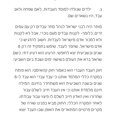
ג. ילדים שנולדו למוסד העבדות, לאם שפחה ולאב
עבד, היו נשארים שם.
מותר היה לבני ישראל לנהל סחר עבדים רק עם עמים
זרים, כלומר- לקנות עבדים מעם נוכרי, אבל לא לקנות
ולא למכור אדם מישראל לעבדות. חשוב להדגיש כי
אדם מישראל, שהפך לעבד, שימש בתפקיד זה רק 6
שנים ובשביעית יצא לחופשי. הרעיון הוא רעיון דתי, כשם
שהאל ברא את העולם בשישה ימים ושבת ביום השביעי.
חוק העבד העברי הוא כאמור חוק קזואיסטי, הוא פותח
במקרה כללי המלמד אותנו כי עבד עברי הוא עבד ל-6
שנים ובשנה השביעית הוא משתחרר בחינם. המילה
חינם מלמדת אותנו כי אין העבד חייב לשלם עבור
שחרורו ואין האדון חייב לשלם לו פיצוי עבור עבודתו.
לאחר המקרה הכללי, החוק מביא בפנינו שורה של
מקרים פרטיים המתארים את האופן שבו העבד יוצא