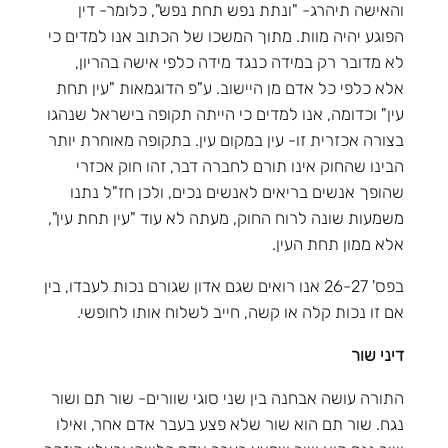
והאישה תיהרג- "ונתת נפש תחת נפש", כלומר- דין
הפוגע יהיה מוות. מתוך המשכו של הכתוב אנו למדים כי
לא מדובר רק במידה כנגד מידה כלפי אישה בהריון,
אלא כלפי כל אדם מן היישוב. ע"פ הדוגמאות "עין תחת
עין" וכדומה, אנו למדים כי הייתה תקופה בישראל שנהגו
בצורה אכזרית זו- עין במקום עין. בתקופה מאוחרת יותר
הבינו שהחוק אינו תורם לחברה דבר, זהו חוק אכזרי
שהופך אנשים בריאים לאנשים נכים, ולכן חז"ל נתנו
משמעות שונה לרוח החוק, מעתה לא עוד "עין תחת עין",
אלא ממון תחת העין.
בפס' 26-27 אנו רואים שגם אדון שגורם נכות לעבדו, בין
אם זו נכות קלה או קשה, חייב לשלוח אותו לחופשי.
דיני שור
התורה עושה אבחנה בין שני סוגי שוורים- שור תם ושור
נגח. שור תם הוא שור שלא פצע בעבר אדם אחר, ואילו