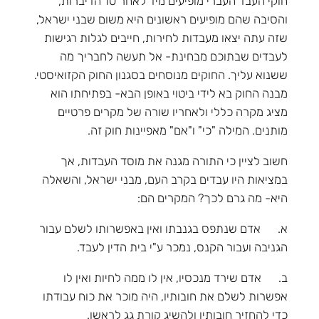
חוקי העבד העברי מופיעים מיד לאחר 10 הדיברות,
והסיבה שהם מופיעים ראשונים היא משום שבני ישראל,
שזה עתה יצאו מעבדות לחירות, חייבים לגלות רגישות
לעבדים שבתוכם מבחינת- אל תעשה לחבריך מה
ששנוא עליך. החוקים מנוסחים בסגנון החוק הקזואיסטי.
מבנה החוק בא לידי ביטוי באופן הבא- בפתיחתו הוא
מציג מקרה כללי ולאחריו שורה של מקרים פרטיים
מותנים. המילה "כי" ו"אם" מאפיינות חוק זה.
חשוב לציין כי התורה מגנה את מוסד העבדות, אך
במציאות היו עבדים בקרב העם, מבני ישראל, והשאלה
היא- מה גרם לכך? המקרים הם:
א. אדם שנתפס בגנבתו ואין באפשרותו לשלם עבור
הגניבה ועבור הקנס, נמכר ע"י בית הדין לעבד.
ב. אדם שירד מנכסיו, אין לו ממה לחיות ואין לו
אפשרות לשלם את חובותיו, היה מוכר את כוח עבודתו
כדי להחזיר חובותיו ולהשיג קורת גג לראשו.