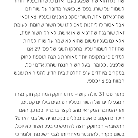
שור נגח הוא שור שפצע בעבר אדם כלשהו ובעליו הוזהר
לשמור על שורו. בפס' 8, כאשר מדובר על שור תם
שהרג אדם אחר, השור יסקל באבנים ובעליו יצא זכאי,
אבל אסור לו ליהנות מאכילתו של השור שהומת. לעומת
זאת שור נגח שהרג איש או אישה, לא רק השור יומת,
אלא גם בעליו משום שהוא לא שמר על שורו למרות
שהוזהר לשמור עליו. מחלקו השני של פס' 29 אנו
למדים כי בתקופה יותר מאוחרת ניתנה תוספת לחוק
שלפנינו, כלומר- בעל השור הנגח שהרג אדם יוכל,
במקרים מיוחדים ע"פ החלטת בית הדין, להמיר את עונש
המוות בפיצוי כספי.
מתוך פס' 31 עולה קושי- מדוע חוקק המחוקק חוק נפרד
הנוגע לדינו של השור ובעליו הפוגעים בילדים קטנים,
והרי המחבר המקראי נוהג לקצר בדבריו. כמו כן, האם
הילדים הקטנים אינם נכללים בקטגוריה של בני האדם?
התשובה- המחוקק רוצה להדגיש כי בעל השור לא יוכל,
בשום מקרה, להתנער מאחריותו לגבי רשלנותו ולומר כי