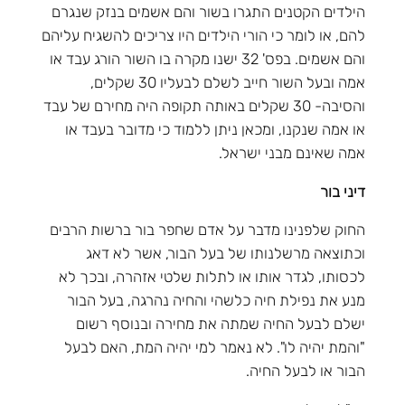
הילדים הקטנים התגרו בשור והם אשמים בנזק שנגרם
להם, או לומר כי הורי הילדים היו צריכים להשגיח עליהם
והם אשמים. בפס' 32 ישנו מקרה בו השור הורג עבד או
אמה ובעל השור חייב לשלם לבעליו 30 שקלים,
והסיבה- 30 שקלים באותה תקופה היה מחירם של עבד
או אמה שנקנו, ומכאן ניתן ללמוד כי מדובר בעבד או
אמה שאינם מבני ישראל.
דיני בור
החוק שלפנינו מדבר על אדם שחפר בור ברשות הרבים
וכתוצאה מרשלנותו של בעל הבור, אשר לא דאג
לכסותו, לגדר אותו או לתלות שלטי אזהרה, ובכך לא
מנע את נפילת חיה כלשהי והחיה נהרגה, בעל הבור
ישלם לבעל החיה שמתה את מחירה ובנוסף רשום
"והמת יהיה לו". לא נאמר למי יהיה המת, האם לבעל
הבור או לבעל החיה.