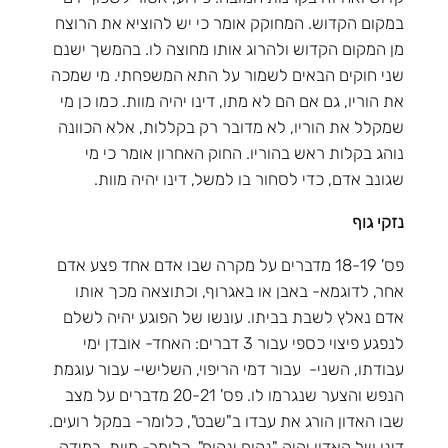
במקום הקדוש. המחוקק אומר כי יש להוציא את הרוצח
מן המקום הקדוש ולהרוג אותו מחוצה לו. בהמשך ישנם
שני חוקים הבאים לשמור על התא המשפחתי. מי שמכה
את הוריו, גם אם הם לא מתו, דינו יהיה מוות. כמו כן מי
שמקלל את הוריו, לא מדובר רק בקללות, אלא הכוונה
נוהג בקלות ראש בהוריו. החוק האחרון אומר כי מי
שגונב אדם, כדי לסחור בו למשל, דינו יהיה מוות.
נזקי גוף
פס' 18-19 מדברים על מקרה שבו אדם אחד פצע אדם
אחר, לדוגמא- באבן או באגרוף, וכתוצאה מכך אותו
אדם נאלץ לשבת בביתו. עונשו של הפוגע יהיה לשלם
לנפגע פיצוי כספי עבור 3 דברים: האחד- אובדן ימי
עבודתו, השני- עבור דמי הריפוי, השלישי- עבור עוגמת
הנפש והצער שנגרמו לו. פס' 20-21 מדברים על מצב
שבו האדון הורג את עבדו ב"שבט", כלומר- במקל רועים.
דינו של האדון יהיה "נקום ינקום", כלומר- מוות. במידה