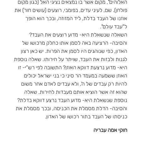
האלוהים", מקום אשר בו נמצאים נציגי האל (כגון מקום
פולחן). שם, לעיני עדים, בפומבי, רוצעים (עושים חור) את
אוזנו של העבד בדלת, ליד המזוזה, ובכך הוא הופך
ל"עבד עולם".
השאלה שנשאלת היא- מדוע רוצעים את העבד?
והסיבה- הרציעה באה לסמן אותו כחלק מרכושו של
האדון, כפי שנוהגים היו לסמן את הפרות. יש כאן רצון
לגנות ולבזות את העבד, שויתר על חירותו. שאלה נוספת
היא- מדוע נרצעת דווקא האוזן? התשובה לפי רש"י- זו
האוזן ששמעה במעמד הר סיני כי בני ישראל יכולים
להיות רק עבדים של ה', ולא עבדים לאדם אחר משום
שהוא זה אשר הוציא אותם מעבדות לחירות. שאלה
נוספת שנשאלת היא- מדוע העבד נרצע דווקא בדלת?
והסיבה- הדלת מסמלת את הכניסה, ובכך מסמלת את
כניסתו של העבד בתור רכושו של האדון.
חוקי אמה עבריה