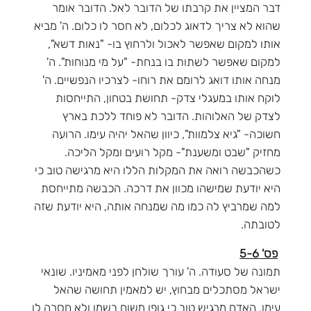
דבר המציין את קרבתו של הדובר לאל. הדובר אומר
שהוא לא צריך לדאוג לכלום, לא חסר לו כלום. ה' מביא
אותו למקום שאפשר לאכול ולרחוץ בו- "נאות דשא",
למקום שאפשר לשתות בו בנחת- "על מי מנוחות". ה'
מנחה אותו דואג לרומם את רוחו- לצרכיו הנפשיים. ה'
לוקח אותו במעגלי צדק- תחושת בטחון, התייחסות
לצדק של האלוהות. הדובר לא פוחד ללכת בארץ
חשוכה- "גיא צלמוות", כיוון שהאל יהיה עימו. הרועה
מחזיק "שבט ומשענת"- מקל רועים ומקל הליכה.
כשהכבשה רואה את המקלות הללו היא מרגישה טוב כי
היא יודעת שמישהו מכוון את דרכה. הכבשה מתייחסת
למה שמרביץ לה כמו מה שמנחה אותה, היא יודעת שזה
לטובתה.
פס' 5-6
תמונה של סעודה. ה' עורך שולחן לפני מאמיניו. שונאי
ישראל מסתכלים מבחוץ, יש למאמין תחושה שהאל
עימו. האדם מרגיש טוב כי גופו משוח בשמן ולא חסרה לו