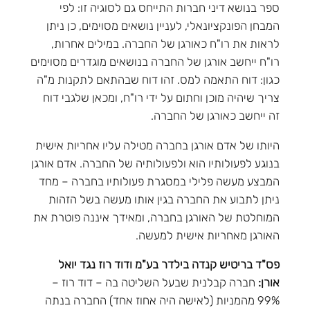
ספר בנושא דיני חברות התייחס גם לסוגיה זו: לפי
המבחן הפונקציונאלי, לעניין נושאים מסוימים, כן ניתן
לראות את רו"ח כאורגן של החברה. במילים אחרות,
רו"ח ייחשב אורגן של החברה בנושאים מוגדרים מסוימים
כגון: דוח התאמה למס. זהו דוח שבהתאם לתקנות מ"ה
צריך שיהיה מוכן וחתום על ידי רו"ח, ומכאן שלגבי דוח
זה ייחשב כאורגן של החברה.
היותו של אדם אורגן בחברה מטילה עליו אחריות אישית
בנוגע לפעולותיו הוא ולפעולותיה של החברה. אדם אורגן
המבצע מעשה פלילי במסגרת פעולותיו בחברה – מחד
ניתן לתבוע את החברה בגין אותו מעשה בשל הזהות
המוחלטת של האורגן בחברה, ומאידך איננה פוטרת את
האורגן מאחריות אישית למעשה.
פס"ד בריטיש קנדה בילדר בע"מ ודוד רוז נגד יואל
אורן:
חברה קבלנית שבעל השליטה בה – דוד רוז –
99% מהמניות (לאישה היה אחוז אחד) החברה בנתה