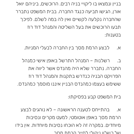
בניין ונמצאו בו ליקויי בניה רבים. הרוכשים, ביניהם יואל
אורן, הגישו תביעה כנגד החברה. בבית המשפט נתברר
שהחברה נקלעה לקשיים ואין לה במה לשלם. לפיכך
תבעו הרוכשים את בעל השליטה והמנהל דוד רוז
בטענות:
א. לבצע הרמת מסך בין החברה לבעלי המניות.
ב. רשלנות – המנהל התרשל באופן אישי כמנהל
החברה. נתברר שלא היה מהנדס אשר ליווה את
הפרויקט הבניה כנדרש בתקנות והמנהל דוד רוז
ששימש בעצמו כמהנדס הבניין איננו מוסמך כמהנדס.
בית המשפט קבע בפסיקתו:
א. בהתייחס לטענה הראשונה – לא נוהגים לבצע
הרמת מסך באופן אוטומטי, למעט מקרים ונסיבות
מיוחדים. במקרה זה לא הוכחו נסיבות מיוחדות. אין בידו
של כשלון ניהולי לחייב הרמת מסך.