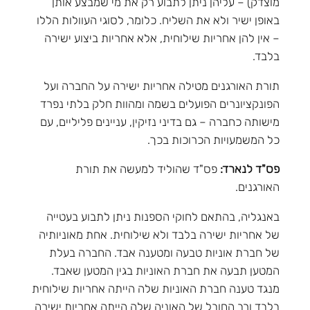
מוצדק) – עליהן ניתן לתבוע רק את מי שמבצע אותן
באופן ישיר ולא את השליח. כלומר, לסוגי העוולות הללו
– אין להן אחריות שילוחית, אלא אחריות ביצוע ישירה
בלבד.
תורת האורגנים מטילה אחריות ישירה על החברה ועל
הפונקציונרים הפועלים בשמה ומהוות חלק בלתי נפרד
מישותה כחברה – גם בדיני נזיקין, עניינים פליליים, עם
כל המשמעויות הכרוכות בכך.
פס"ד לנארד:
פס"ד שהוליד למעשה את תורת
האורגנים.
באנגליה, בהתאם לחוקי הספנות ניתן לתבוע בעטייה
של אחריות ישירה בלבד ולא שילוחית. אחת מאוניותיה
של חברת אוניות טבעה ומטענה אבד. החברה בעלת
המטען תבעה את חברת האוניות בגין המטען שאבד.
מנגד טענה חברת האוניות שלה הייתה אחריות שילוחית
בלבד ורב החובל של האוניה שלה הייתה אחריות ישירה