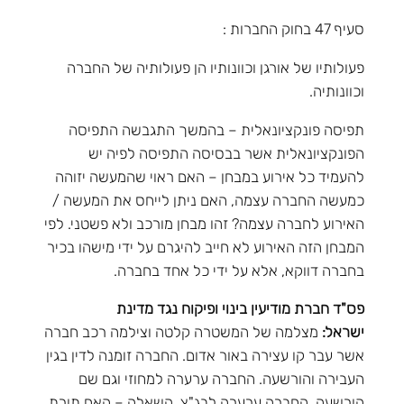
סעיף 47 בחוק החברות :
פעולותיו של אורגן וכוונותיו הן פעולותיה של החברה
וכוונותיה.
תפיסה פונקציונאלית – בהמשך התגבשה התפיסה
הפונקציונאלית אשר בבסיסה התפיסה לפיה יש
להעמיד כל אירוע במבחן – האם ראוי שהמעשה יזוהה
כמעשה החברה עצמה, האם ניתן לייחס את המעשה /
האירוע לחברה עצמה? זהו מבחן מורכב ולא פשטני. לפי
המבחן הזה האירוע לא חייב להיגרם על ידי מישהו בכיר
בחברה דווקא, אלא על ידי כל אחד בחברה.
פס"ד חברת מודיעין בינוי ופיקוח נגד מדינת
ישראל:
מצלמה של המשטרה קלטה וצילמה רכב חברה
אשר עבר קו עצירה באור אדום. החברה זומנה לדין בגין
העבירה והורשעה. החברה ערערה למחוזי וגם שם
הורשעה. החברה ערערה לבג"צ. השאלה – האם תורת