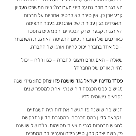
האורגנים חלה גם על דיני תעבורה? בית המשפט העליון
קבע אכן כן. אין סיבה לא להטיל אחריות על חברות
ותאגידים בגין עבירות של אורגנים. בעבר התפיסה
האורגנית קבעה שרק הבכירים והמנהלים נתפסו
כאורגנים של החברה. כיום התפיסה האורגנית השתנתה
– כל אחד בחברה יכול להיות אורגן של החברה.
שאלה – האם גורם חיצוני לחברה – כגון רו"ח – יכול
להיות אורגן של החברה?
פס"ד מדינת ישראל נגד שושנה פז ויצחק כהן:
מידי שנה
מגישים למס הכנסה דוח שנתי ואחת למספר שנים
נקראים נישומים לדיון.
הנישומה שושנה פז הגישה את דוחותיה השנתיים
ונקראה לדיון במס הכנסה. במסגרת הדיון נתבקשה
להגיש הבהרות לגבי הוצאות מסוימות. רו"ח של שושנה
פז, בשם יצחק כהן, סייע בידה והעביר לה מסמכים