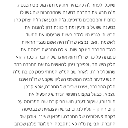
שיוכלו לעזור לה להבהיר את עמדתה מול מס הכנסה.
מ"ה תבע את החברה בטענה שההבהרות שהוגשו לו
כוזבות והמסמכים מזויפים. מ"ה תבע את רו"ח יצחק כהן
בטענה שפעל ביודעין ומתוך כוונת זדון להונות את
הרשות. לגביו היו למ"ה ראיות שביססו את החשד
לאשמתו. ואכן נמצא שרו"ח היה אשם מנגד הראיות
כנגד החברה היו קלושות, אולם התביעה ביססה את
טענתה על כך שרו"ח הוא אורגן של החברה, ככזה הוא
חלק מישותה, ולפיכך ניתן להאשים גם את החברה במה
שהופלל רו"ח. לאחר שביהמ"ש המחוזי פסק לטובת מ"ה
הוגש ערעור לבית המשפט העליון שקבע שרו"ח איננו
חלק מהחברה, איננו שכיר של החברה, אלא קבלן
עצמאי. כבעל מקצוע חופשי הנדרש להפעיל את
מיומנותו, שיקול דעתו, חוש הביקורת שבו המבוסס על
קיום החוק – עליו לנקוט בגישה עצמאית שבבסיסה
בקרת פעולותיה של החברה, ומכאן שאיננו אורגן של
החברה. תביעת מ"ה לא נתקבלה. המלומד פלמן שכתב