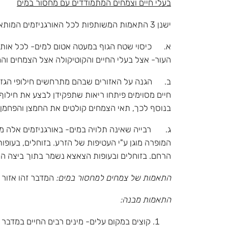
בעלי חיים וצמחים המתמודדים עם מחסור במים
ישנן 3 התאמות המשותפות לכל האורגניזמים המותאמים לחיים ביבשה:
א. כיסוי שטח הגוף במעטה אטום למים- לכל אותם ה
העור- אצל בעלי החיים והקוטיקולה אצל הצמחים וה
ב. הגנה על האזורים שבהם מתרחשים חילופי הגזים ע
חיים מסוימים פיתחו ריאות שתפקידן לבצע את חילוף 
בנוסף לכך, תאי הצמחים קולטים את החמצן והפחמן 
ג. רבייה שאינה תלויה במים- באורגניזמים אלה מע
המופרה מוגן ע"י העטיפות של הזרע. בזוחלים, בעופות
הרחם. בזוחלים ובעופות הצאצא נשמר בתוך ביצה ה
התאמות של צמחים למחסור במים:
המדבר זהו אזור 
התאמות מבנה:
קוצים במקום עלים- מינים רבים החיים במדבר