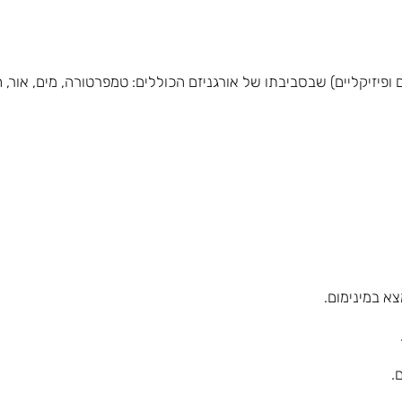
ופיזיקליים) שבסביבתו של אורגניזם הכוללים: טמפרטורה, מים, אור, ח
א במינימום.