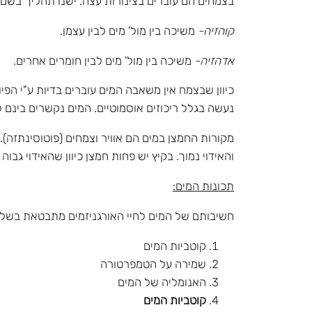
בצמחים הם עוברים בצינורות עצה. ישנו תהליך בשם "
קוהזיה-
משיכה בין מול' מים לבין עצמן.
אדהזיה-
משיכה בין מול' מים לבין חומרים אחרים.
כיוון שבצמח אין משאבה המים עוברים בדיות ע"י הפ
נעשה בגלל ריכוזים אוסמוטיים. המים נקשרים בינם ל
מקורות החמצן במים הם אוויר וצמחים (פוטוסינתזה).
והאידוי נמוך. בקיץ יש פחות חמצן כיוון שהאידוי גבוה י
תכונות המים:
חשיבותם של המים לחיי האורגניזמים מתבטאת בשלו
קוטביות המים
שמירה על הטמפרטורה
האנומליה של המים
קוטביות המים