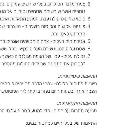
צמחי מדבר הם לרוב בעלי שורשים עמוקים ומס
נוספים אשר שורשיהם שטחיים וסיביים על מנת
כיסוי של קוטיקולה עבה, המונע התאדות ואיבוד
פיוניות שקועות ומכוסות בשערות- היוצרות שכ
מתרחש לאט יותר.
אגירת מים בעלים- צמחים מסוימים אוגרים בר
שטח עלים קטן ונשירת העלים בקיץ- ככל ששטח
גלילת עלים- עליו של הצמח מגולגלים כאשר ב
*לסרוק את התמונה של ידיד החולות מהספר ע"מ 
התאמות פיסיולוגיות:
פיוניות פתוחות בלילה- צמחי מדבר מסוימים פותחים
הצמח אוגר ובשעות היום נעזר בו לתהליך הפוטוסינת
התאמות התנהגותית
:
מניעת תחרות על המים- כדי למנוע תחרות על מי המ
התאמות של בעלי חיים למחסור במים: