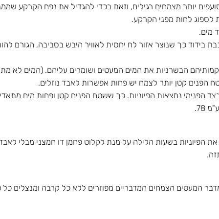
ועפים יותר מצמחים רגילים, וזאת בכדי להגדיל את נפח הקרקע שממנ
 לספוג לחות מפני הקרקע.
 מים.
בת בידוד כך שנוצר אזור לח יחסית לאוויר היבש בסביבה, הגורם להו
קמותיהם הבשרניות את המים המעטים ושומרים עליהם. (המים לא מתא
 הפנים קטן יותר לצמח יש פחות אפשרות לאבד נוזלים.
צד הפנימי נמצאות הפיוניות. כך ששטח הפנים קטן ופחות מים מתאדי
78.
 את הפיוניות בשעות הלילה על מנת לקלוט פחמן דו חמצני מבלי לאבד
זה.
דבר המעטים הצמחים המדבריים מפוזרים ללא כל קרבה ומנצלים כל טי