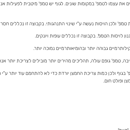
. הגוף צריך להתאים את עצמו לטמפ' במקומות שונים. לגוף יש טמפ' מיטבית לפעי
מפ' ולכן הויסות נעשה ע"י שינוי התנהגותי. בקבוצה זו נכללים חסרי חו
ן לויסות הטמפ'. בקבוצה זו נכללים עופות ויונקים.
לותרמיים גבוהה יותר ובהומיאותרמיים נמוכה יותר.
, טמפ' גופם עולה, תהליכים מהירים יותר מובילים לצריכת יותר אנרג
מפ' בגוף ולכן כמות צריכת החמצן יורדת כדי לא להתחמם עוד יותר ע"י
ן ופולט חום.