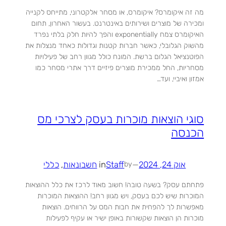
מה זה איקומרס? איקומרס, או מסחר אלקטרוני, מתייחס לקנייה
ומכירה של מוצרים ושירותים באינטרנט. בעשור האחרון, תחום
האיקומרס צמח exponentially והפך להיות חלק בלתי נפרד
מהשוק הגלובלי, כאשר חברות קטנות וגדולות כאחד מנצלות את
הפוטנציאל הגלום ברשת. המונח כולל מגוון רחב של פעילויות
מסחריות, החל ממכירת מוצרים פיזיים דרך אתרי מסחר כמו
אמזון ואיביי, ועד…
סוגי הוצאות מוכרות בעסק לצרכי מס
הכנסה
אוק 24, 2024
—
Staff
in
חשבונאות
, 
כללי
by
פתחתם עסק? בשעה טובה! חשוב מאוד לרכז את כלל ההוצאות
המוכרות שיש לכם בעסק, ויש מגוון רחב! ההוצאות המוכרות
מאפשרות לך להפחית את חבות המס על הרווחים. הוצאות
מוכרות הן הוצאות שקשורות באופן ישיר או עקיף לפעילות