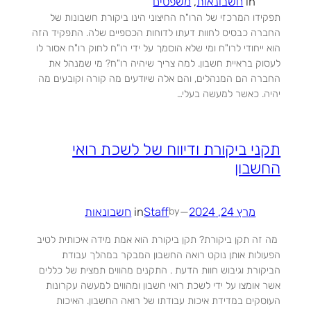
in
חשבונאות
, 
משפטים
תפקידו המרכזי של הרו"ח החיצוני הינו ביקורת חשבונות של
החברה כבסיס לחוות דעתו לדוחות הכספיים שלה. התפקיד הזה
הוא ייחודי לרו"ח ומי שלא הוסמך על ידי רו"ח לחוק רו"ח אסור לו
לעסוק בראיית חשבון. למה צריך שיהיה רו"ח? מי שמנהל את
החברה הם המנהלים, והם אלה שיודעים מה קורה וקובעים מה
יהיה. כאשר למעשה בעלי…
תקני ביקורת ודיווח של לשכת רואי
החשבון
מרץ 24, 2024
—
Staff
in
חשבונאות
by
מה זה תקן ביקורת? תקן ביקורת הוא אמת מידה איכותית לטיב
הפעולות אותן נוקט רואה החשבון המבקר במהלך עבודת
הביקורת וגיבוש חוות הדעת . התקנים מהווים תמצית של כללים
אשר אומצו על ידי לשכת רואי חשבון ומהווים למעשה עקרונות
העוסקים במדידת איכות עבודתו של רואה החשבון. האיכות