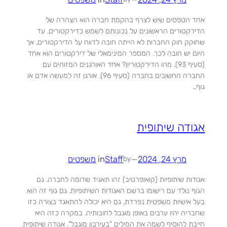
אחד הטפסים שיש לצרף בהקמת חברה הוא הצהרה של
הדירקטורים הראשונים על נכונותם לשמש כדירקטורים. עד
שחוקק חוק החברות לא הייתה חובה לדווח על הדירקטורים, אך
היום יש חובה לכך. המספר המינימאלי של דירקטורים הוא אחד
(סעיף 93). מהו הדירקטוריון? אחד האורגנים המזוהים עם
החברה החשובים בחברה (סעיף 96). אורגן זה למעשה אדם או
גוף…
אגודה שיתופית
מרץ 24, 2024
—
Staff
in
משפטים
by
אגודות שיתופיות (קואופרטיב) זהו תאגיד שדומה לחברה. גם
הגוף נולד עם רישומו ברשם האגודות השיתופיות. גם גוף זה הוא
בעל אישיות משפטית נפרדת, גם היא יכולה להתאגד בצורה כזו
שחבריה יהיו ערבים באופן מוגבל לחובותיה. במקרה כזה היא
חייבת להוסיף לשמה את המילים "בעירבון מוגבל". אגודה שיתופית