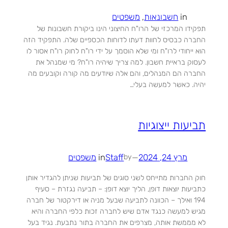
in
חשבונאות
, 
משפטים
תפקידו המרכזי של הרו"ח החיצוני הינו ביקורת חשבונות של
החברה כבסיס לחוות דעתו לדוחות הכספיים שלה. התפקיד הזה
הוא ייחודי לרו"ח ומי שלא הוסמך על ידי רו"ח לחוק רו"ח אסור לו
לעסוק בראיית חשבון. למה צריך שיהיה רו"ח? מי שמנהל את
החברה הם המנהלים, והם אלה שיודעים מה קורה וקובעים מה
יהיה. כאשר למעשה בעלי…
תביעות ייצוגיות
מרץ 24, 2024
—
Staff
in
משפטים
by
חוק החברות מתייחס לשני סוגים של תביעות שניתן להגדיר אותן
כתביעות יוצאות דופן, הליך יוצא דופן: – תביעה נגזרת – סעיף
194 ואילך – הכוונה לתביעה שבעל מניה או דירקטור של חברה
מגיש למעשה כנגד אדם שיש לחברה זכות כלפי החברה והיא
לא מממשת אותה, מצרפים את החברה בתור נתבעת. נגיד בעל