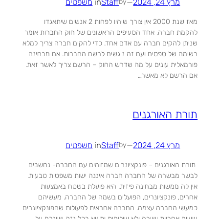
מרץ 24, 2024
—
Staff
in
משפטים
by
מאז שנת 2000 אין צורך שיהיו לפחות 2 אנשים שיתאגדו
להקמת חברה, אחד הסעיפים הראשונים של חוק החברות אומר
שניתן להקים חברה עם אדם אחד. כדי להקים חברה צריך למלא
רשימה של טפסים ועם זה ניגשים לרשם החברות. אם מבחינה
פורמאלית עונים על מה שדרש החוק – הרשם צריך לאשר זאת.
אם הרשם לא מאשר…
תורת האורגנים
מרץ 24, 2024
—
Staff
in
משפטים
by
תורת האורגנים – פונקציונרים שמזוהים עם החברה- נחשבים
לבשר מבשרה של החברה חברה איננה ישות משפטית טבעית.
אין לה ממשות מבחינה פיזית. היא פועלת בשטח באמצעות
אחרים, פונקציונרים, הפועלים בשמה של החברה. מעשיהם
כמעשי החברה עצמה. החברה אחראית לפעולות שהפונקציונרים
עושים אחריות ישירה ולא שילוחית ותשא בכל נזק שייגרם על