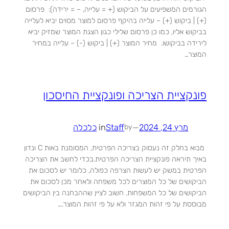
הגורמים המשפיעים על הביקוש (+ = עלייה, – = ירידה): פרסום
(+) | ביקוש (+) – עלייה בהיקף פרסום למוצר מסוים יביא לעלייה
בביקוש אליו, כמו כן פרסום שלילי כגון הצגת המוצר שמזיק יביא
לירידה בביקושו. מחיר המוצר (+) | ביקוש (-) – עלייה במחיר
המוצר…
פונקציית הצריכה ופונקציית החיסכון
מרץ 24, 2024
—
Staff
in
כלכלה
by
מבוא בחלק זה נעסוק בצריכה הפרטית, המסומנת באות C ונדון
באיך תיראה פונקציית הצריכה הפרטית.בכדי לחשב את הצריכה
הפרטית במשק יש לעשות הצרפה כפולה, כלומר יש לסכום את
הביקושים של כל המוצרים לכל משפחה ולאחר מכן לסכום את
הביקושים של כל המשפחות. חשוב לציין שההבחנה בין הביקושים
מבוססת על פי זהות המגזר ולא על פי זהות המוצר.…