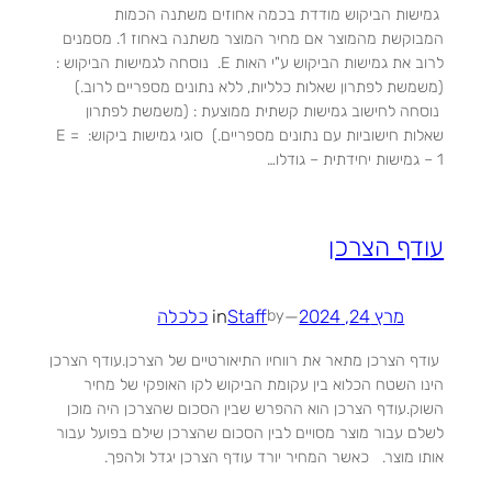
גמישות הביקוש מודדת בכמה אחוזים משתנה הכמות
המבוקשת מהמוצר אם מחיר המוצר משתנה באחוז 1. מסמנים
לרוב את גמישות הביקוש ע"י האות E. נוסחה לגמישות הביקוש :
(משמשת לפתרון שאלות כלליות, ללא נתונים מספריים לרוב.)
נוסחה לחישוב גמישות קשתית ממוצעת : (משמשת לפתרון
שאלות חישוביות עם נתונים מספריים.) סוגי גמישות ביקוש: E =
1 – גמישות יחידתית – גודלו…
עודף הצרכן
מרץ 24, 2024
—
Staff
in
כלכלה
by
עודף הצרכן מתאר את רווחיו התיאורטיים של הצרכן.עודף הצרכן
הינו השטח הכלוא בין עקומת הביקוש לקו האופקי של מחיר
השוק.עודף הצרכן הוא ההפרש שבין הסכום שהצרכן היה מוכן
לשלם עבור מוצר מסויים לבין הסכום שהצרכן שילם בפועל עבור
אותו מוצר. כאשר המחיר יורד עודף הצרכן יגדל ולהפך.