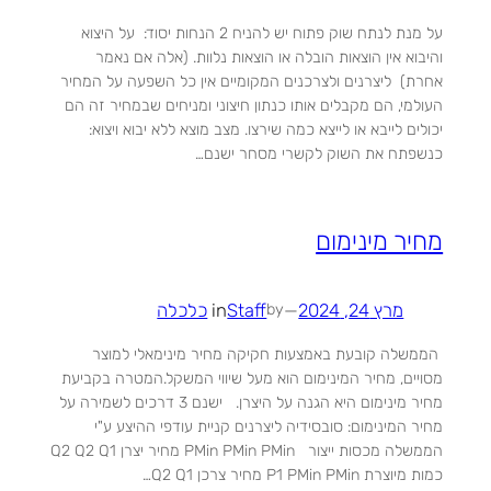
על מנת לנתח שוק פתוח יש להניח 2 הנחות יסוד: על היצוא
והיבוא אין הוצאות הובלה או הוצאות נלוות. (אלה אם נאמר
אחרת) ליצרנים ולצרכנים המקומיים אין כל השפעה על המחיר
העולמי, הם מקבלים אותו כנתון חיצוני ומניחים שבמחיר זה הם
יכולים לייבא או לייצא כמה שירצו. מצב מוצא ללא יבוא ויצוא:
כנשפתח את השוק לקשרי מסחר ישנם…
מחיר מינימום
מרץ 24, 2024
—
Staff
in
כלכלה
by
הממשלה קובעת באמצעות חקיקה מחיר מינימאלי למוצר
מסויים, מחיר המינימום הוא מעל שיווי המשקל.המטרה בקביעת
מחיר מינימום היא הגנה על היצרן. ישנם 3 דרכים לשמירה על
מחיר המינימום: סובסידיה ליצרנים קניית עודפי ההיצע ע"י
הממשלה מכסות ייצור PMin PMin PMin מחיר יצרן Q2 Q2 Q1
כמות מיוצרת P1 PMin PMin מחיר צרכן Q2 Q1…