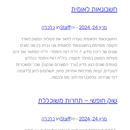
חשבונאות לאומית
מרץ 24, 2024
—
Staff
in
כלכלה
by
החשבונאות הלאומית נועדה לתאר את פעילות המשק לאורך
תקופה מסויימת.בחשבונאות הלאומית אנו נבחין בין שני סוגים
שונים של ריכוז מידע: 1. דו"ח רווה והפסד- דו"ח המתאר את זרם
פעילות המשק במהלך תקופה. בדו"ח רווח והפסד נכללים
סעיפים שונים כגון: פדיון (ערך המוצרים שנקנו), שכר ומשכורות
לעובדים, קניות מפירמות אחרות, פחת, תשלומים להון (לדוגמה:
דמי שכירות, טלפון),רווח לפני מס ולבסוף…
שוק חופשי – תחרות משוכללת
מרץ 24, 2024
—
Staff
in
כלכלה
by