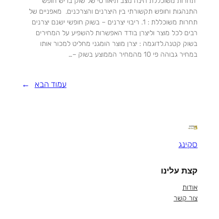
תחרות משוכללת הינה מצב תיאורטי של שוק בו יש חופש
התנהגות וחופש תקשורתי בין היצרנים והצרכנים. מאפניים של
תחרות משוכללת : 1. ריבוי יצרנים – בשוק חופשי ישנם יצרנים
רבים לכל מוצר וליצרן בודד האפשרות להשפיע על המחירים
בשוק קטנה.לדוגמה : יצרן מוצר הומגני מחליט למכור אותו
במחיר גבוהה פי 10 מהמחיר הממוצע בשוק –…
עמוד הבא
→
סקינג
קצת עלינו
אודות
צור קשר