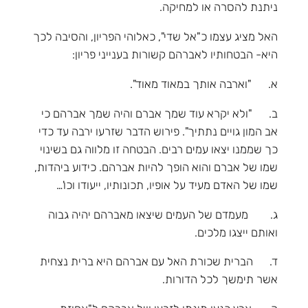
ניתנת להסרה או למחיקה.
האל מציג עצמו כ"אל שדי", כאלוהי הפריון, והסיבה לכך
היא- הבטחותיו לאברהם קשורות בענייני פריון:
א. "וארבה אותך במאוד מאוד".
ב. "ולא יקרא עוד שמך אברם והיה שמך אברהם כי
אב המון גויים נתתיך". פירוש הדבר שזרעו ירבה עד כדי
כך שממנו יצאו עמים רבים. הבטחה זו מלווה גם בשינוי
שמו של אברם והוא הופך להיות אברהם. כידוע ביהדות,
שמו של האדם מעיד על אופיו, תכונותיו, ייעודו וכו'…
ג. מעמדם של העמים שיצאו מאברהם יהיה גבוה
ואותם ייצגו מלכים.
ד. הברית שכורת האל עם אברהם היא ברית נצחית
אשר תימשך לכל הדורות.