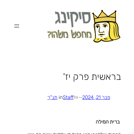
לדלג
לתוכן
בראשית פרק יז'
פבר 21, 2024
—
Staff
in
תנ"ך
by
ברית המילה