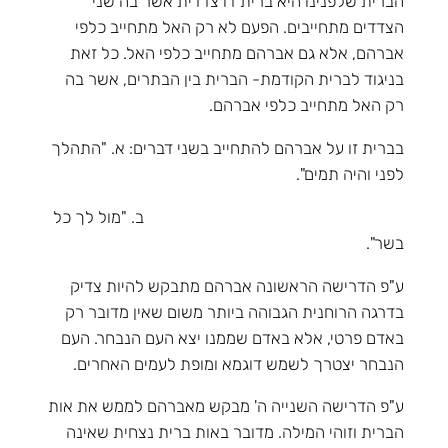
הברית שלפנינו היא ברית דו צדדית אשר בה שני
הצדדים מתחייבים. הפעם לא רק האל מתחייב כלפי
אברהם, אלא גם אברהם מתחייב כלפי האל. כל זאת
בניגוד לברית הקודמת- הברית בין הבתרים, אשר בה
רק האל מתחייב כלפי אברהם.
בברית זו על אברהם להתחייב בשני דברים: א. "התהלך
לפני והיה תמים".
ב. "מול לך כל
בשר".
ע"פ הדרישה הראשונה אברהם מתבקש להיות צדיק
בדרגה הרוחנית הגבוהה ביותר משום שאין מדובר רק
באדם פרטי, אלא באדם שממנו יצא העם הנבחר. העם
הנבחר יצטרך לשמש דוגמא ומופת לעמים האחרים.
ע"פ הדרישה השנייה ה' מבקש מאברהם לממש את אות
הברית וזוהי המילה. מדובר באות ברית נצחית שאינה