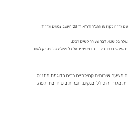
המושבה גדרה נוסדה ב-1884 ע"י חברי ביל"ו, על 3,000 דונם מאדמות הכפר הערבי קטרה, שנרכשו מכספי "אגודת חובבי ציון" שבראשם עמד משה פינס. השם גדרה לקוח מן התנ"ך (דה"א, ד` 23) "ויושבי נטעים וגדרה",
משלה בקושטא. דבר שעורר קשיים רבים.
ום שאנשי הכפר הערבי היו מלשינים על כל פעולה שלהם. רק לאחר
ח השיפוט שלה עומד על כ-14,500 קמ"ר כאשר היא מאכלסת כ-12,000 תושבים. גדרה מציעה שירותים קהילתיים רבים כדוגמת מתנ"ס,
, מגזר זה כולל: בנקים, חברות ביטוח, בתי קפה,