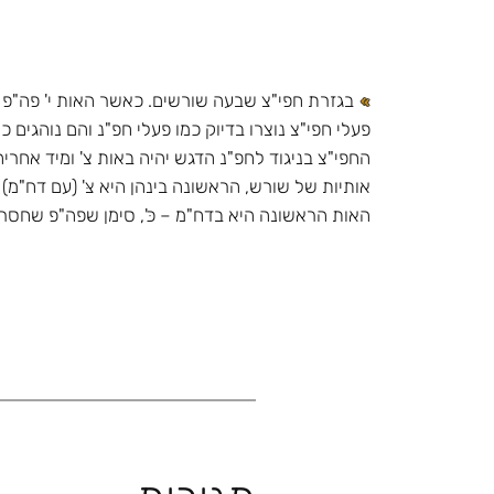
בגזרת חפי"צ שבעה שורשים. כאשר האות י' פה"פ חסר
פעלי חפי"צ נוצרו בדיוק כמו פעלי חפ"נ והם נוהגים 
החפי"צ בניגוד לחפ"נ הדגש יהיה באות צ' ומיד אחריה 
אותיות של שורש, הראשונה בינהן היא צּ' (עם דח"מ) 
האות הראשונה היא בדח"מ – כּ', סימן שפה"פ שחסרה