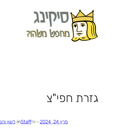
לדלג
לתוכן
גזרת חפי"צ
מרץ 24, 2024
—
Staff
in
לשון והב
by