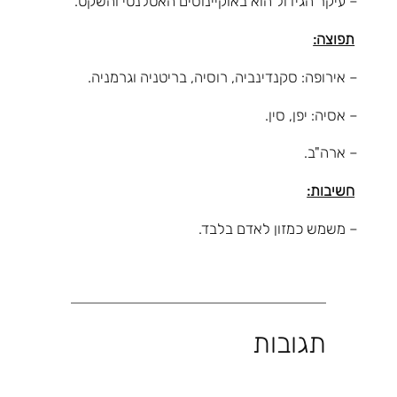
– עיקר הגידול הוא באוקיינוסים האטלנטי והשקט.
תפוצה:
– אירופה: סקנדינביה, רוסיה, בריטניה וגרמניה.
– אסיה: יפן, סין.
– ארה"ב.
חשיבות:
– משמש כמזון לאדם בלבד.
תגובות