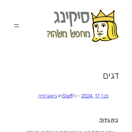
לדלג
לתוכן
דגים
פבר 17, 2024
—
Staff
in
גיאוגרפיה
by
בית גידול: