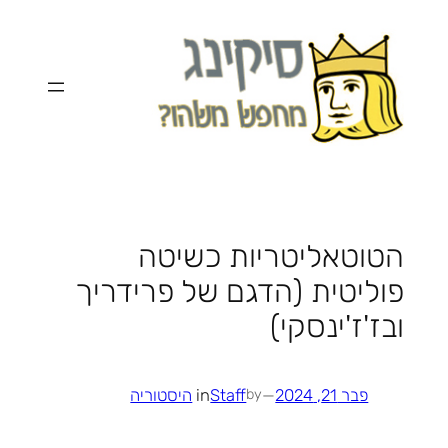
לדלג
לתוכן
הטוטאליטריות כשיטה
פוליטית (הדגם של פרידריך
ובז'ז'ינסקי)
פבר 21, 2024
—
Staff
in
היסטוריה
by