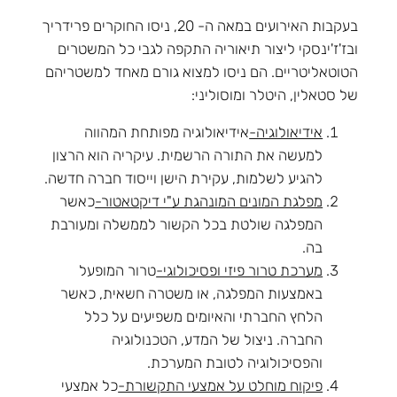
בעקבות האירועים במאה ה- 20, ניסו החוקרים פרידריך
ובז'ז'ינסקי ליצור תיאוריה התקפה לגבי כל המשטרים
הטוטאליטריים. הם ניסו למצוא גורם מאחד למשטריהם
של סטאלין, היטלר ומוסוליני:
אידיאולוגיה-
אידיאולוגיה מפותחת המהווה
למעשה את התורה הרשמית. עיקריה הוא הרצון
להגיע לשלמות, עקירת הישן וייסוד חברה חדשה.
מפלגת המונים המונהגת ע"י דיקטאטור-
כאשר
המפלגה שולטת בכל הקשור לממשלה ומעורבת
בה.
מערכת טרור פיזי ופסיכולוגי-
טרור המופעל
באמצעות המפלגה, או משטרה חשאית, כאשר
הלחץ החברתי והאיומים משפיעים על כלל
החברה. ניצול של המדע, הטכנולוגיה
והפסיכולוגיה לטובת המערכת.
פיקוח מוחלט על אמצעי התקשורת-
כל אמצעי