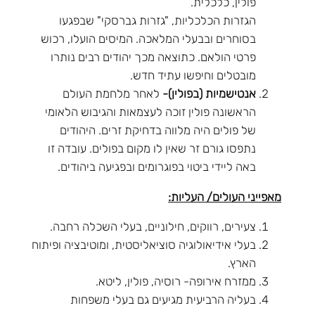
פולין, כלכלית.
הגזרות הכלכליות, "גזרות גברסקי" שבפגעו
בסוחרים ובבעלי המלאכה. המיסים הועלו, רכוש
פרטי הולאם. כתוצאה מכך יהודים רבים נותרו
מובטלים וחיפשו עתיד חדש.
אנטישמיות (בפולין)-
לאחר מלחמת העולם
הראשונה פולין זוכה לעצמאות והגיבוש הלאומי
של פולים היה מלווה בדחיקת זרים. היהודים
נתפסו גורם זר שאין לו מקום בפולים. עובדה זו
באה ליידי ביטוי בפוגרומים ובפגיעה ביהודים.
מאפייני העולים/ העליות:
צעירים, רווקים, חילוניים, בעלי השכלה רחבה.
בעלי אידיאולוגיה סוציאליסטית, ומוטיבציה ופיתוח
הארץ.
ממזרח אירופה- רוסיה, פולין, ליטא.
בעליה הרביעית מגיעים גם בעלי משפחות