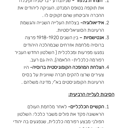
"הצהרת בלפור"-
שניתנה ע"י בריטניה וקיבלה
את תוקפה בטופס המנדט, העניקה ליהודים את
ההכרה והביטחון שהם זקוקים לו .
אידיאולוגיה-
בצלחת העלייה השנייה והגשמת
הרעיונות הסוציאליסטיות.
אנטישמיות –
בין השנים 1918-1920 פרצה
ברוסיה מלחמת אזרחים שבמהלכה היהודים
נפגעו מפרעות ומכלכלית ( השלטון החדש העביר
רפורמה כלכלית- הלאמה), היה גם רעב.
הצלחת המהפכה הקומוניסטית ברוסיה-
היו
צעירים שרצו להקים חברה שוויונית על בסיס
הרעיונות הקומוניסטים בא"י, מדינה משלהם .
הסיבות לעלייה הרביעית:
הקשיים הכלכליים-
לאחר מלחמת העולם
הראשונה פקד את פולים משבר כלכלי. השלטון
הפולני מבצע רפורמה כלכלית, שנפגעים בה יהודי