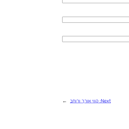
Next:
קווי אורך ורוחב
→