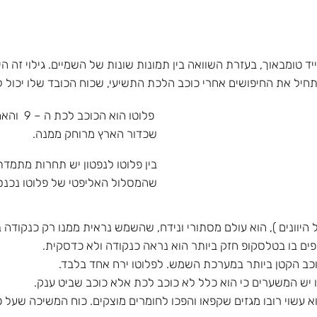
וטו התגלה ב-18.02.1930 על ידי קלייד טומבאוך, בעזרת השוואה בין תמונות שונות של הש
התחיל את החיפושים אחרי כוכב הלכת התשיעי, שכוח הכובד שלו יכול 
שכדור הארץ מרוחק ממנה.
בין פלוטו לנפטון יש תחרות מתמ
שהמסלול האליפטי של פלוטו נכנס 
היוונים ), הוא עולם מסתורי ונידח, שהשמש נראית ממנו רק כנקודה 
ים בו בטלסקופ חזק ביותר הוא נראה כנקודה ולא כדסקית.
ו
יש המשערים כי הוא כלל לא כוכב לכת אלא כוכב שביט ענק.
וא עשוי רובו מגזים שקפאו והפכו לחומרים מוצקים. כוח המשיכה שעל 