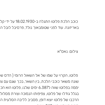
כוכב הלכת פל
באריזונה. עוד לפני שטומבאוך נולד, פרסיבל לובל 
צילום: נאס"א
פלוטו, הקרוי על שמו של אל השאול הרומי ( הדס של 
שונה משאר כוכבי הלכת, בין השאר, בכך שגם עם צופ
יממה בפלוטו שווה ל6.387 ימים שלנו, פלוטו הוא הכוכב הקטן ביותר במערכת השמש. לפלוטו ירח אחד בלבד.
בגלל גודלו של פלוטו, צפיפותו הנמוכה וצורת מסלול
הרכבו של פלוטו יוצא דופן, מסביב לליבה הסלעית ה