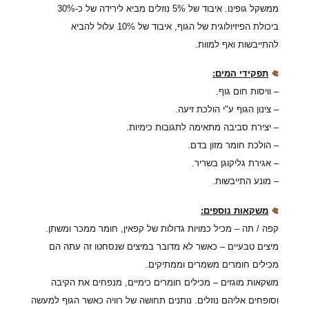
ממשקל גופינו. איבוד של 5% נוזלים מביא לירידה של כ-30%
ביכולת הפיזיולוגית של הגוף, איבוד של 10% עלול להביא
להתייבשות ואף למוות.
תפקידי המים:
– וויסות חום גוף.
– צינון הגוף ע"י הולכת זיעה.
– יצירת סביבה מתאימה לתגובות כימיות.
– הולכת חומר מזון בדם.
– אגירת גליקוגן בשריר.
– מונע התייבשות.
משקאות נוספים:
קפה / תה – מכיל כמויות גדולות של קפאין, חומר ממכר ומשתן.
מיצים טבעיים – כאשר לא מדובר במיצים שנסחטו זה עתה הם
מכילים חומרים משמרים וממתיקים.
משקאות מוגזים – מכילים חומרים כימיים, מנפחים את הקיבה
וסופחים אליהם נוזלים. נותנים תחושה של רוויה כאשר הגוף למעשה