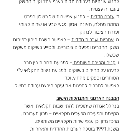
למנוע עונתיות בעבודה תלות בענף אחד וקיום המשק
בעבודה עצמית.
ד.
עזרה הדדית
– למנוע אפשרות של כשלון הפרט
מחמת מחלה, תאונה, אסון, פגעי טבע או שרות לאומי
ועזרת הציבור לנזקק.
ה.
אחריות וערבות הדדית
– לאפשר השגת מימון לפיתוח
משקי החברים ומפעלים ציבוריים, ולסייע בשיקום משקים
שכשלו.
ו.
קניה ומכירה משותפת
– למניעת תחרות בין חבר
לרעהו על מחירים בשווקים, למניעת ניצול החקלאי ע"י
הסוחרים וספקים מהחוץ, וכדי
לאפשר לחברים להפנות את עיקר מירצם עבודה במשק.
המבנה הארגוני והתנהלות הישוב
בנהלל אגודה שיתופית להתיישבות חקלאית, אשר
מקיימת ומפעילה מפעלים חקלאיים – מכון תערובת ,
מרכז מזון וכן,ענפי שרות חקלאיים משותפים.
משנת 1991 בוטלה הערבות ההדדית והאחריות