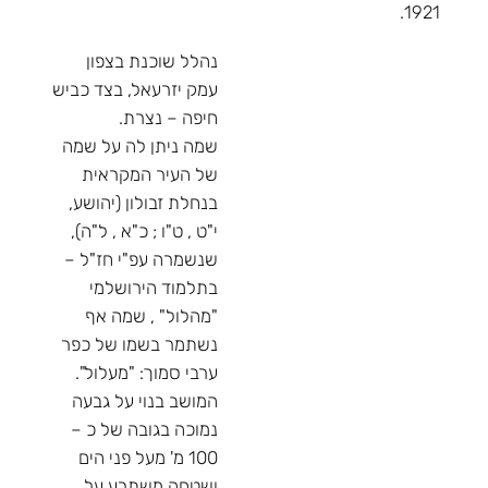
1921.
נהלל שוכנת בצפון
עמק יזרעאל, בצד כביש
חיפה – נצרת.
שמה ניתן לה על שמה
של העיר המקראית
בנחלת זבולון (יהושע,
י"ט , ט"ו ; כ"א , ל"ה),
שנשמרה עפ"י חז"ל –
בתלמוד הירושלמי
"מהלול" , שמה אף
נשתמר בשמו של כפר
ערבי סמוך: "מעלול".
המושב בנוי על גבעה
נמוכה בגובה של כ –
100 מ' מעל פני הים
ושטחה משתרע על