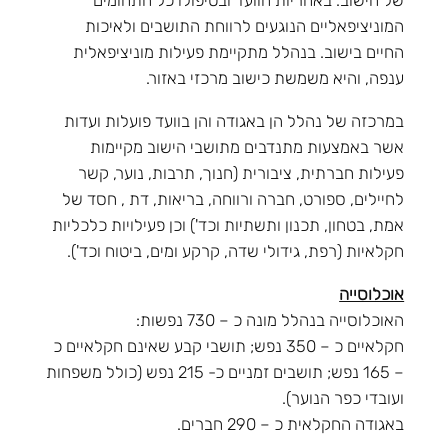
של הישוב. באחריות הוועד ובטיפולו כל התחומים
המוניציפאליים הנוגעים לרווחת התושבים ולאיכות
החיים בישוב. בנהלל מתקיימת פעילות מוניציפאלית
ענפה, והיא משמשת כישוב מרכזי באזור.
במרכזה של נהלל הן באגודה והן בוועד פועלות ועדות
אשר באמצעות מתנדבים מתושבי הישוב מקיימות
פעילות חברתית, ציבורית (חנוך, תרבות, נוער, קשר
לחיילים, ספורט, חברה ורווחה, בריאות, דת , חסד של
אמת, בטחון, תכנון ותשתיות וכד') וכן פעילויות כלכליות
חקלאיות (רפת, גידולי שדה, קרקע ומים, ביטוח וכד').
אוכלוסייה
האוכלוסייה בנהלל מונה כ – 730 נפשות:
חקלאיים כ – 350 נפש; תושבי קבע שאינם חקלאיים כ
– 165 נפש; תושבים זמניים כ- 215 נפש (כולל משפחות
ועובדי כפר הנוער).
באגודה החקלאית כ – 290 חברים.