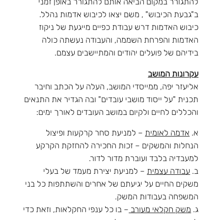
להתגורר במקום הביאה אותם להתגורר באופן זמני
ב"גבעת הכיבוש" , משם יצאו לכיבוש אדמות נהלל.
כיבוש האדמות דרש עבודת כפיים מייגעת של ניקוז
האדמות והפרחת השממה, והעבודה נעשתה כולה
בידיהם של פועלים יהודים והמתיישבים עצמם.
עקרונות המושב
אליעזר יפה, ממייסדי המושב, העלה על הכתב וחיבר
תכנית "על ייסוד מושבי עובדים" ובה הגדיר את התנאים
והכללים לחיים ולקיום במושב העובדים לאורך ימים:
א.
אדמה לאומית
– למניעת סחר קרקעות ופיצול
הנחלות והמשקים – זכות החכירה להחזקת הקרקע
למעבדיה בלבד ועוברת מדור לדור.
ב.
עבודה עצמית
– למניעת יצירת מעמד של בעלי
משקים החיים על יגיעתם של אחרים והשתתפות כל בני
המשפחה בעבודות המשק.
ג.
משק חקלאי מעורב
– בו כל ענפי החקלאות, וזאת כדי