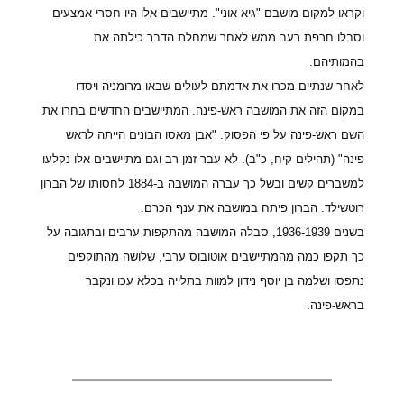
וקראו למקום מושבם "גיא אוני". מתיישבים אלו היו חסרי אמצעים
וסבלו חרפת רעב ממש לאחר שמחלת הדבר כילתה את
בהמותיהם.
לאחר שנתיים מכרו את אדמתם לעולים שבאו מרומניה ויסדו
במקום הזה את המושבה ראש-פינה. המתיישבים החדשים בחרו את
השם ראש-פינה על פי הפסוק: "אבן מאסו הבונים הייתה לראש
פינה" (תהילים קיח, כ"ב). לא עבר זמן רב וגם מתיישבים אלו נקלעו
למשברים קשים ובשל כך עברה המושבה ב-1884 לחסותו של הברון
רוטשילד. הברון פיתח במושבה את ענף הכרם.
בשנים 1936-1939, סבלה המושבה מהתקפות ערבים ובתגובה על
כך תקפו כמה מהמתיישבים אוטובוס ערבי, שלושה מהתוקפים
נתפסו ושלמה בן יוסף נידון למוות בתלייה בכלא עכו ונקבר
בראש-פינה.