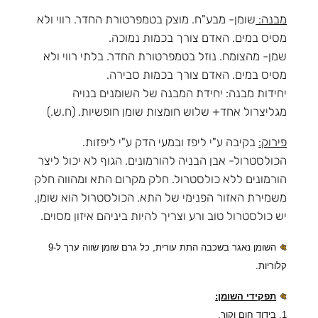
מבנה:
שומן- מבע"ח. מוצק בטמפרטורת החדר. רווי ולא
מסיס במים. האדם צורך בכמות נמוכה.
שמן- מהצומח. נוזל בטמפרטורת החדר. בלתי רווי ולא
מסיס במים. האדם צורך בכמות סבירה.
יחידות מבנה: יחידת המבנה של השומנים בנויה
מגליצרול אחד+ שלוש חומצות שומן חופשיות. (ח.ש.)
פירוק:
בקיבה ע"י ליפז ובמעי הדק ע"י ליפזות.
הכולסטרול- אבן הבניה להורמונים. הגוף לא יכול ליצר
הורמונים ללא כולסטרול. חלק מקרום התא ומהווה חלק
משמירת האזור הפנימי של התא. הכולסטרול הוא שומן.
יש כולסטרול טוב ורע וצריך להיות ביניהם איזון מסוים.
השומן נאגר בשכבה התת עורית, כל גרם שומן שווה ערך ל-9
קלוריות.
תפקידי השומן:
1. בידוד חום וקור.