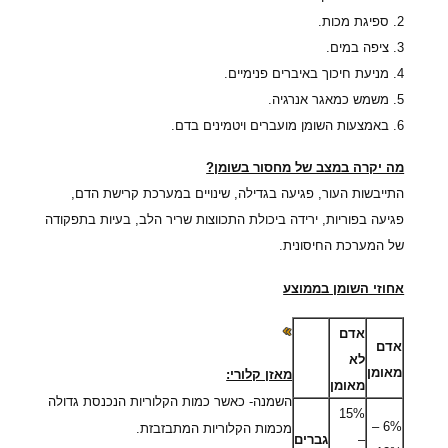
2. ספיגת מכות.
3. ציפה במים.
4. מניעת חיכוך באיברים פנימיים.
5. משמש כמאגר אנרגיה.
6. באמצעות השומן מועברים ויטמינים בדם.
מה יקרה במצב של מחסור בשומן?
התייבשות העור, פגיעה בגדילה, שינויים במערכת קרישת הדם,
פגיעה בפוריות, ירידה ביכולת התכווצות שריר הלב, בעיות בתפקודה
של המערכת החיסונית.
אחוזי השומן בממוצע
אדם
אדם
לא
מאומן
מאזן קלורי:
מאומן
השמנה- כאשר כמות הקלוריות הנכנסת גדולה
15%
6% –
מכמות הקלוריות המתבזבזת.
–
גברים