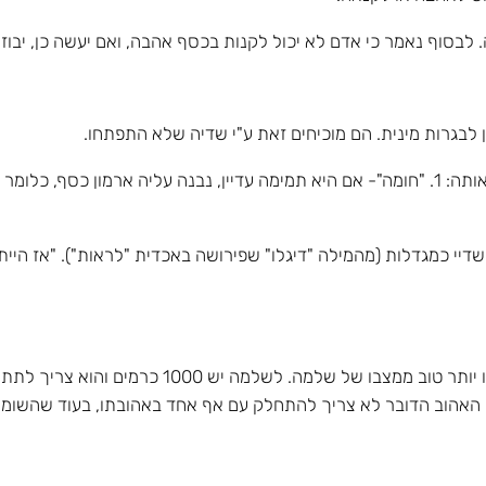
ורה ושדיי כמגדלות (מהמילה "דיגלו" שפירושה באכדית "לראות"). "אז ה
פס' 11: האהוב משווה את עצמו לשלמה ואומר שמצבו י
האהוב הדובר לא צריך להתחלק עם אף אחד באהובתו, בעוד שהשומרים