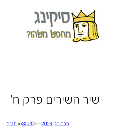
לדלג
לתוכן
שיר השירים פרק ח'
פבר 21, 2024
—
Staff
in
תנ"ך
by