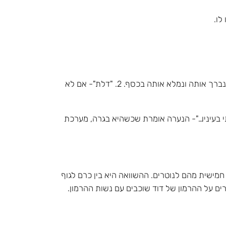
פס' 9: האחים תוהים מה יעשו ביום שיצטרכו להשיא אותה: 1. "חומה"- אם היא תמימה עדיין, נבנה עליה ארמון כסף, כלומר נברך אותה ונמלא אותה בכסף. 2. "דלת"- אם לא
ייתי בעיניו…"- הנערה אומרת שכשהיא בגרה, מערכת
ותר טוב ממצבו של שלמה. לשלמה יש 1000 כרמים והוא צריך לתת חמישית מהם לנוטרים. ההשוואה היא בין כרם לגוף
 על ההרמון של דוד שוכבים עם נשות ההרמון.