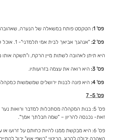
פס' 1:
הטקסט פותח במשאלה של הנערה, שאהובה יהיה
פס' 2:
"אנהגך אביאך לבית אמי תלמדני"- 1. אוכל להביאך לבית אמי שתלמדני כיצד להתנהג איתך. 2. אוכל להביאך לבית אמי שתלמדני כיצד לנהוג במעשי האהבה.
היא תיתן לאהובה לשתות מיין הרקח, ו"תשקה אותו מעסיס רימונו": 1. מיץ רימונים. 2
פס' 3:
היא רואה את עצמה בזרועותיו.
פס' 4:
היא פונה לבנות ירושלים שמשמשות כמקהלה
פס' 5- 7
פס' 5: בנות המקהלה מסתכלות למדבר ורואות נע
זאת- נכנסה להריון – "שמה חבלתך אמך".
פס' 6: היא מבקשת ממנו להיות כחותם על זרועו
האהבה יכולה להרוג. הביטוי "רשפי אש" יכול להתיי