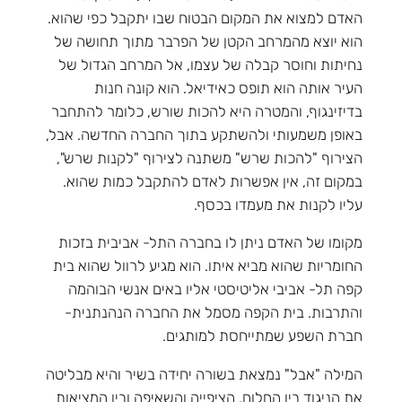
האדם למצוא את המקום הבטוח שבו יתקבל כפי שהוא.
הוא יוצא מהמרחב הקטן של הפרבר מתוך תחושה של
נחיתות וחוסר קבלה של עצמו, אל המרחב הגדול של
העיר אותה הוא תופס כאידיאל. הוא קונה חנות
בדיזינגוף, והמטרה היא להכות שורש, כלומר להתחבר
באופן משמעותי ולהשתקע בתוך החברה החדשה. אבל,
הצירוף "להכות שרש" משתנה לצירוף "לקנות שרש",
במקום זה, אין אפשרות לאדם להתקבל כמות שהוא.
עליו לקנות את מעמדו בכסף.
מקומו של האדם ניתן לו בחברה התל- אביבית בזכות
החומריות שהוא מביא איתו. הוא מגיע לרוול שהוא בית
קפה תל- אביבי אליטיסטי אליו באים אנשי הבוהמה
והתרבות. בית הקפה מסמל את החברה הנהנתנית-
חברת השפע שמתייחסת למותגים.
המילה "אבל" נמצאת בשורה יחידה בשיר והיא מבליטה
את הניגוד בין החלום, הציפייה והשאיפה ובין המציאות