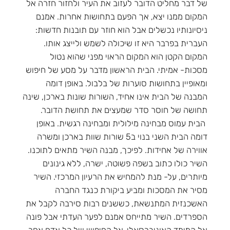
של דבר מחליט הדובר לעזוב את העיר ולחזור חזרה אל
המקום ממנו יצא, אך הפעם בתחושות אחרות. אמנם
ניסיונותיו נכשלים אבל הוא חוזר עם תובנות חדשות:
העברית בפרבר היא זו שיכולה לשמש ולייצג אותו.
המקום הקטן הוא המקום הראוי מפני שהוא נטול
מסכות- אמיתי. הבית הראשון מדבר על מסע של חיפוש
ומאופיין בתחושות סוערות של בלבול. באופן דומה
המבנה של הבית אינו אחיד, השורות שונות בארכן, שינה
תחושה של חוסר סדר שמעצים את תחושת הדובר.
הבית עמוס מבחינה מילולית ומבחינה רגשית. באופן
דומה הבית השני בנוי ב5 שורות שוות בארכן ומשרה
אווירה של אחידות. לפיכך, מבנה השיר מתאים לתוכנו.
השיר כולו כתוב בשפה פשוטה, ישרה, ללא גינונים
מיותרים, על- מנת להמחיש את הרעיון המרכזי. השיר
מסיר את המסכות ומביע ביקורת כנגד החברה
האשכנזית המתנשאת, כששנים רבות סירבה לקבל את
הספרדים. השיר מתייחס אמנם לפער העדתי אבל פונה
אל המימד האוניברסאלי, אל החיפוש של כל אדם אחר