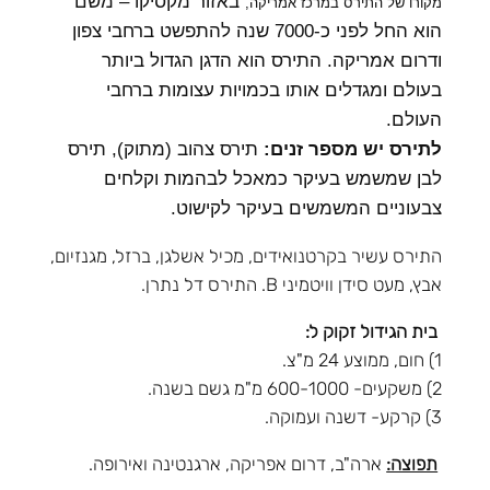
באזור מקסיקו – משם
מקורו של התירס במרכז אמריקה,
הוא החל לפני כ-7000 שנה להתפשט ברחבי צפון
ודרום אמריקה. התירס הוא הדגן הגדול ביותר
בעולם ומגדלים אותו בכמויות עצומות ברחבי
העולם.
לתירס יש מספר זנים:
תירס צהוב (מתוק), תירס
לבן שמשמש בעיקר כמאכל לבהמות וקלחים
צבעוניים המשמשים בעיקר לקישוט.
התירס עשיר בקרטנואידים, מכיל אשלגן, ברזל, מגנזיום,
אבץ, מעט סידן וויטמיני B. התירס דל נתרן.
בית הגידול זקוק ל:
1) חום, ממוצע 24 מ"צ.
2) משקעים- 600-1000 מ"מ גשם בשנה.
3) קרקע- דשנה ועמוקה.
תפוצה:
ארה"ב, דרום אפריקה, ארגנטינה ואירופה.