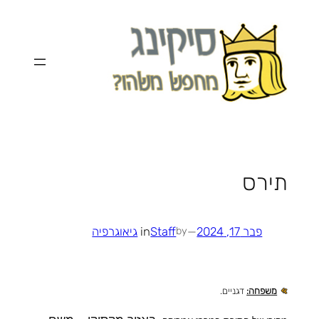
לדלג
לתוכן
תירס
פבר 17, 2024
—
Staff
in
גיאוגרפיה
by
משפחה:
דגניים.